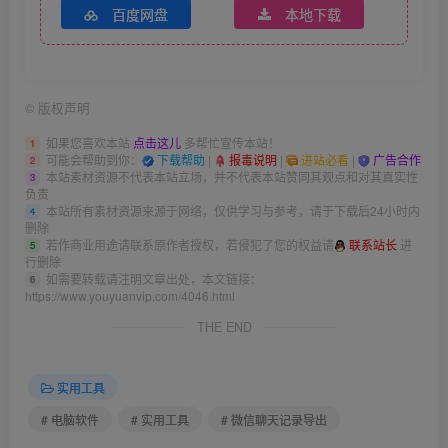
百度网盘
本地下载
©
版权声明
如果您喜欢本站
点击这儿
多帮忙宣传本站！
1
可能会帮助到你：
下载帮助
|
报毒说明
|
进站必看
|
广告合作
2
本站素材资源不代表本站立场，并不代表本站赞同其观点和对其真实性
3
负责
本站所有素材资源来源于网络，仅供学习与参考，请于下载后24小时内
4
删除
若作商业用途请联系原作者授权，若侵犯了您的权益请
联系站长
进
5
行删除
如需要转载请注明文章出处，本文链接：
6
https://www.youyuanvip.com/4046.html
THE END
实用工具
# 电脑软件
# 实用工具
# 微信聊天记录导出