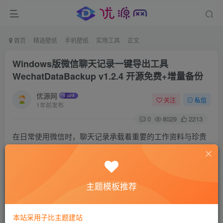
首页
精选壁纸
手机壁纸
实用工具
正文
Windows版微信聊天记录一键导出工具
WechatDataBackup v1.2.4 开源免费+增量备份​
优源网
关注
私信
1年前发布
0
8029
2213
在日常使用微信时，聊天记录承载着重要的工作资料与珍贵
回忆。但数据丢失风险始终存在，因此备份至关重要。
WechatDataBackup 是一款专为Windows平台设计的免费开
源工具，可一键导出PC端微信聊天记录，支持文字、图片、
主题模板推荐
视频、文件等全类型消息永久化保存，操作简单且全程本地
运行，杜绝数据泄露风险。
本站采用子比主题建站