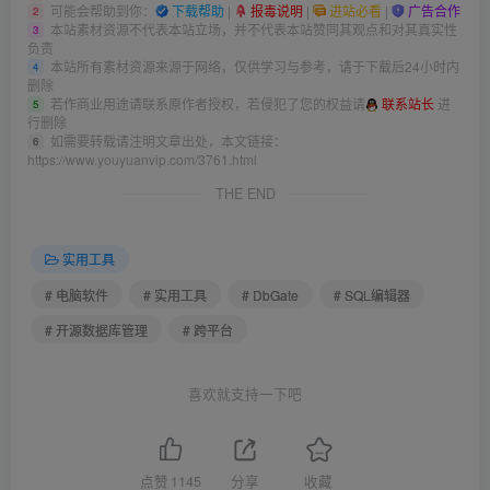
可能会帮助到你：
下载帮助
|
报毒说明
|
进站必看
|
广告合作
2
本站素材资源不代表本站立场，并不代表本站赞同其观点和对其真实性
3
负责
本站所有素材资源来源于网络，仅供学习与参考，请于下载后24小时内
4
删除
若作商业用途请联系原作者授权，若侵犯了您的权益请
联系站长
进
5
行删除
如需要转载请注明文章出处，本文链接：
6
https://www.youyuanvip.com/3761.html
THE END
实用工具
# 电脑软件
# 实用工具
# DbGate
# SQL编辑器
# 开源数据库管理
# 跨平台
喜欢就支持一下吧
点赞
1145
分享
收藏