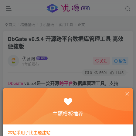
首页
精选壁纸
手机壁纸
实用工具
正文
DbGate v6.5.4 开源跨平台数据库管理工具 高效
便捷版​
优源网
关注
私信
1年前发布
0
5601
1145
DbGate
v6.5.4是一款
开源
跨平台
数据库管理工具
，支持
MySQL、PostgreSQL、MongoDB等20+主流数据库。提供
SQL编辑、结构同步、ER图可视化、批量导入导出等功能，
适配Windows/Linux/Mac系统，满足开发者与管理员的高效
主题模板推荐
运维需求。
本站采用子比主题建站