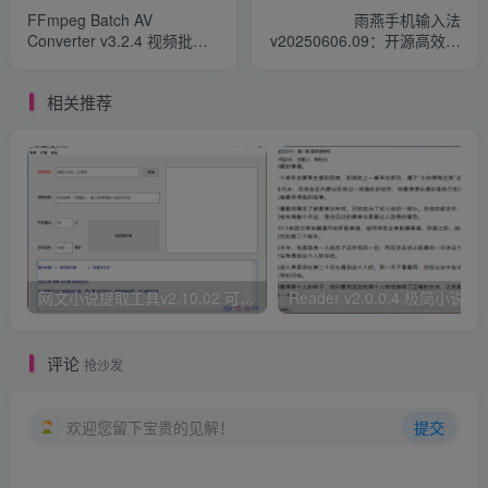
FFmpeg Batch AV
雨燕手机输入法
Converter v3.2.4 视频批量
v20250606.09：开源高效输
转换工具 中文免安装版​
入法工具，隐私保护与多功
能输入完美结合​
相关推荐
网文小说提取工具v2.10.02 可以自动下载小说 从此不再花钱看小说
Reader v2.0.0.4 极
评论
抢沙发
欢迎您留下宝贵的见解！
提交