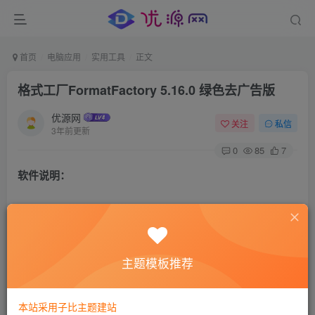
首页
电脑应用
实用工具
正文
格式工厂FormatFactory 5.16.0 绿色去广告版
优源网
关注
私信
3年前更新
0
85
7
软件说明：
格式工厂(英文名Format Factory)是一款免费的多功能格式转
换软件，支持转换几乎所有主流的多媒体文件格式，包括视
频 MP4、AVI、3GP、WMV、MKV、VOB、MOV、FLV、
主题模板推荐
SWF、GIF；音频 MP3、WMA、FLAC、AAC、MMF、
AMR、M4A、M4R、OGG、MP2、WAV、WavPack；图像
本站采用子比主题建站