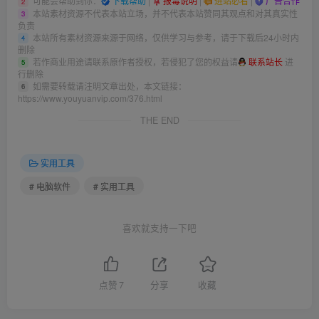
可能会帮助到你：
下载帮助
|
报毒说明
|
进站必看
|
广告合作
2
本站素材资源不代表本站立场，并不代表本站赞同其观点和对其真实性
3
负责
本站所有素材资源来源于网络，仅供学习与参考，请于下载后24小时内
4
删除
若作商业用途请联系原作者授权，若侵犯了您的权益请
联系站长
进
5
行删除
如需要转载请注明文章出处，本文链接：
6
https://www.youyuanvip.com/376.html
THE END
实用工具
# 电脑软件
# 实用工具
喜欢就支持一下吧
点赞
7
分享
收藏