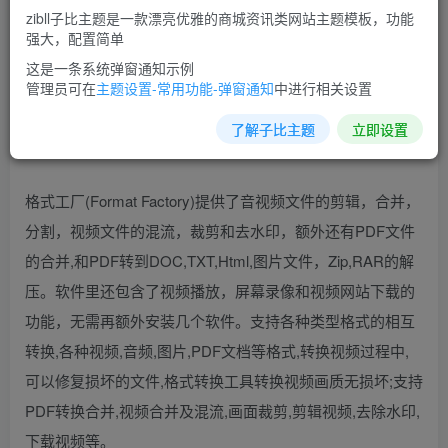
JPG、PNG、ICO、BMP、GIF、TIF、PCX、TGA 等。新
zibll子比主题是一款漂亮优雅的商城资讯类网站主题模板，功能
版本格式工厂中，更对移动播放设备做了补充，如 iPhone、
强大，配置简单
iPod、PSP、魅族、手机等，使你不需要去费劲研究不同设
这是一条系统弹窗通知示例
管理员可在
主题设置-常用功能-弹窗通知
中进行相关设置
备对应什么播放格式，而是直接从格式工厂的列表中选择你
手中的设备型号，就能轻松开始转换，更快更方便地实现广
了解子比主题
立即设置
大移动一族的需求。
格式工厂(Format Factory)提供了音视频文件的剪辑，合并，
分割，视频文件的混流，裁剪和去水印，额外还有PDF文件
的合并,和PDF转到DOC,TXT,Html,图片文件，Zip,RAR的解
压。软件里还包含了视频播放，屏幕录像和视频网站下载的
功能，无需再额外安装几个软件。支持各种类型格式的相互
转换,各种视频,音频,图片,PDF文档等格式,转换视频过程中,
可以修复损坏的文件,格式转换工具转换视频画质无损坏;支持
PDF转换合并,视频合并及混流,画面裁剪,剪辑视频,去除水印,
下载视频等。