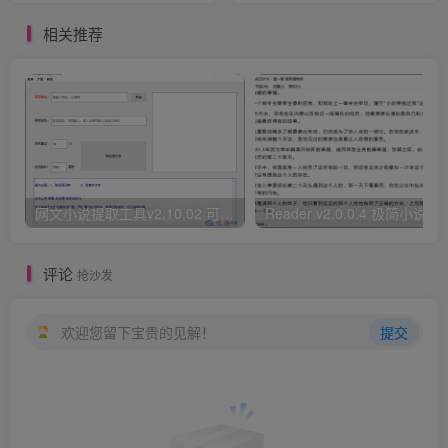
相关推荐
网文小说提取工具v2.10.02 可以自动下载小说 从此不再花钱看小说
Reader v2.0.0.4 极
评论
抢沙发
欢迎您留下宝贵的见解！
提交