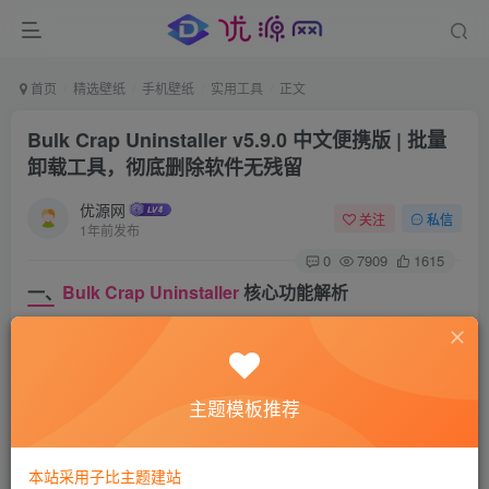
首页
精选壁纸
手机壁纸
实用工具
正文
Bulk Crap Uninstaller v5.9.0 中文便携版 | 批量
卸载工具，彻底删除软件无残留
优源网
关注
私信
1年前发布
0
7909
1615
一、
Bulk Crap Uninstaller
核心功能解析
Bulk Crap Uninstaller 是一款
强大的开源免费卸载工具
，专注
于解决软件卸载残留问题，确保系统纯净度。其核心优势包
主题模板推荐
括：
批量高效卸载
：支持同时卸载多款游戏或应用软件，大
本站采用子比主题建站