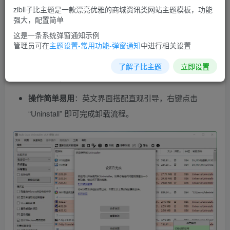
幅提升操作效率；
zibll子比主题是一款漂亮优雅的商城资讯类网站主题模板，功能
强大，配置简单
彻底无残留删除
：深度扫描注册表、缓存文件等，清除
这是一条系统弹窗通知示例
所有软件痕迹，避免系统冗余；
管理员可在
主题设置-常用功能-弹窗通知
中进行相关设置
智能筛选与管理
：可按使用频率排序软件，针对性释放
了解子比主题
立即设置
磁盘空间；
操作简单易用
：英文界面搭配直观引导，右键点击
“Uninstall” 即可完成卸载流程。