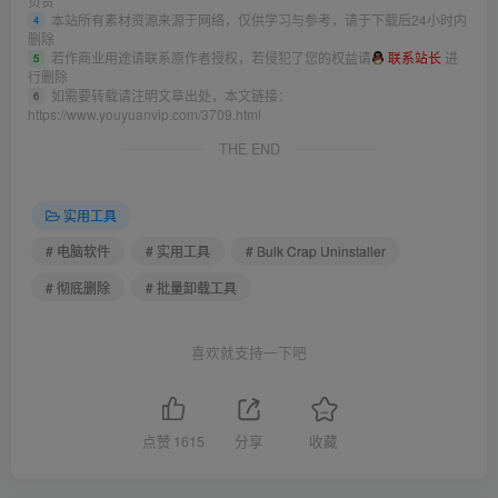
负责
本站所有素材资源来源于网络，仅供学习与参考，请于下载后24小时内
4
删除
若作商业用途请联系原作者授权，若侵犯了您的权益请
联系站长
进
5
行删除
如需要转载请注明文章出处，本文链接：
6
https://www.youyuanvip.com/3709.html
THE END
实用工具
# 电脑软件
# 实用工具
# Bulk Crap Uninstaller
# 彻底删除
# 批量卸载工具
喜欢就支持一下吧
点赞
1615
分享
收藏