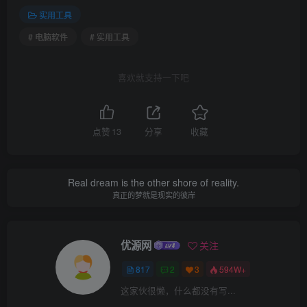
实用工具
# 电脑软件
# 实用工具
喜欢就支持一下吧
点赞
13
分享
收藏
Real dream is the other shore of reality.
真正的梦就是现实的彼岸
优源网
关注
817
2
3
594W+
这家伙很懒，什么都没有写...