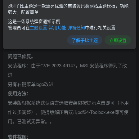
运行并采用符合直觉的方式操作，方便快捷，无需担心安全
zibll子比主题是一款漂亮优雅的商城资讯类网站主题模板，功能
问题。有需自取~~~
强大，配置简单
v11.15.2更新内容：(2023-12-08)
这是一条系统弹窗通知示例
管理员可在
主题设置-常用功能-弹窗通知
中进行相关设置
Reader：PDF 预览处理程序的键盘输入
PDF 预览处理程序在单击后未收到焦点，因此按键不会发送
了解子比主题
立即设置
到 PDF 预览处理程序，这意味着无法从预览中复制文本。此
问题已修复。
安装程序：由于CVE-2023-49147，MSI 安装程序得到了改
进
另有右键菜单logo改进
使用方法：
安装版根据系统默认语言选取安装包按提示点击即可（不用
作过多调整），便携版解压后双击pdf24-Toolbox.exe即可使
用。已测试无异常。。
软件截图：