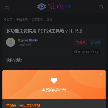
首页
电脑应用
实用工具
正文
多功能免费实用 PDF24工具箱 v11.15.2
优源网
关注
私信
3年前更新
0
53
13
软件说明：
PDF24 Creator（详情请戳 官网）是一款优秀实用且完全免
费的PDF工具箱软件，PDF24工具箱包含PDF分割/合并、
PDF压缩、PDF编辑器、PDF加密/解密、PDF页面/图像提
主题模板推荐
取、PDF比较、PDF转换、添加PDF水印、PDF文本OCR识
别等多种功能，PDF24工具箱包含的所有工具均为本地离线
本站采用子比主题建站