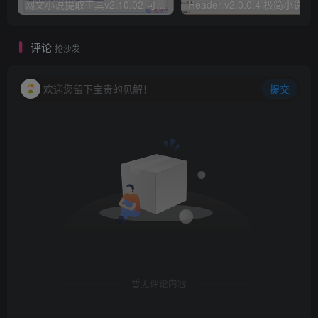
网文小说提取工具v2.10.02 可以自动下载小说 从此不再花钱看小说
Reader v2.0.0.4 极
评论
抢沙发
欢迎您留下宝贵的见解！
提交
暂无评论内容