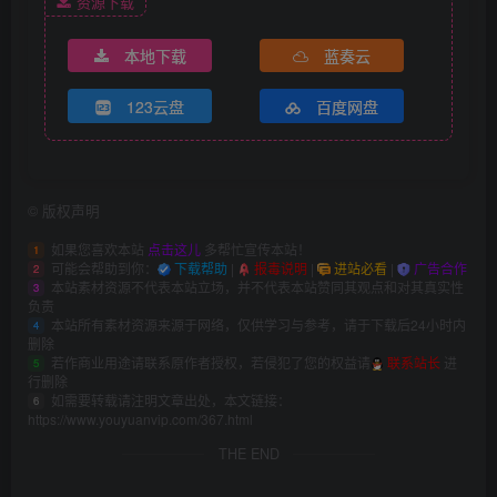
资源下载
本地下载
蓝奏云
123云盘
百度网盘
©
版权声明
如果您喜欢本站
点击这儿
多帮忙宣传本站！
1
可能会帮助到你：
下载帮助
|
报毒说明
|
进站必看
|
广告合作
2
本站素材资源不代表本站立场，并不代表本站赞同其观点和对其真实性
3
负责
本站所有素材资源来源于网络，仅供学习与参考，请于下载后24小时内
4
删除
若作商业用途请联系原作者授权，若侵犯了您的权益请
联系站长
进
5
行删除
如需要转载请注明文章出处，本文链接：
6
https://www.youyuanvip.com/367.html
THE END