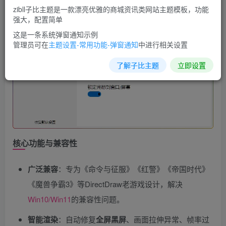
zibll子比主题是一款漂亮优雅的商城资讯类网站主题模板，功能
强大，配置简单
这是一条系统弹窗通知示例
管理员可在
主题设置-常用功能-弹窗通知
中进行相关设置
了解子比主题
立即设置
核心功能与兼容性
广泛兼容
​：专为《命令与征服》《红警》《帝国时代》
《魔兽争霸3》等DirectDraw老游戏设计，解决
Win10/Win11
的兼容性问题。
智能渲染
​：自动修复
全屏黑屏
、画面拉伸异常、帧率过