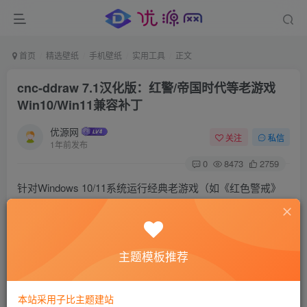
首页
精选壁纸
手机壁纸
实用工具
正文
cnc-ddraw 7.1汉化版：红警/帝国时代等老游戏
Win10/Win11兼容补丁​
优源网
关注
私信
1年前发布
0
8473
2759
针对Windows 10/11系统运行经典老游戏（如《红色警戒》
《帝国时代2》）时出现的
黑屏、闪退、分辨率异常
等问题，
cnc-ddraw
7.1汉化版提供了一键式解决方案。本补丁通过重
写DirectDraw渲染层，完美适配现代系统，支持
窗口化运行
主题模板推荐
和全屏模式切换，让怀旧游戏流畅重生。
本站采用子比主题建站