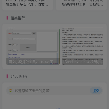
批量拆分多页 PDF，原文件
标键盘模拟工具，支持找图
无损快速处理
找色与自动化流程（免费绿
色版）
相关推荐
网文小说提取工具v2.10.02 可以自动下载小说 从此不再花钱看小说
Reader v2.0.0.4 极
评论
抢沙发
欢迎您留下宝贵的见解！
提交