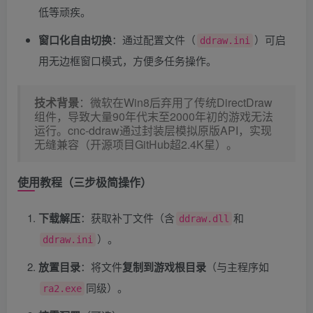
低等顽疾。
窗口化自由切换
​：通过配置文件（
）可启
ddraw.ini
用无边框窗口模式，方便多任务操作。
技术背景
​：微软在Win8后弃用了传统DirectDraw
组件，导致大量90年代末至2000年初的游戏无法
运行。cnc-ddraw通过封装层模拟原版API，实现
无缝兼容（开源项目GitHub超2.4K星）。
使用教程（三步极简操作）
下载解压
​：获取补丁文件（含
和
ddraw.dll
）。
ddraw.ini
放置目录
​：将文件
复制到游戏根目录
​（与主程序如
同级）。
ra2.exe