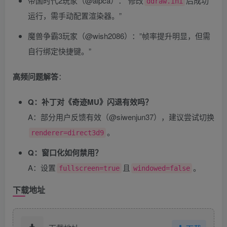
帝国时代2玩家（@aipca）：”修改
后成功
ddraw.ini
运行，需手动配置渲染器。”
魔兽争霸3玩家（@wish2086）：”帧率提升明显，但需
自行绑定快捷键。”
高频问题解答
​：
Q：补丁对《奇迹MU》闪退有效吗？​
A：部分用户反馈有效（@siwenjun37），建议尝试切换
。
renderer=direct3d9
Q：窗口化如何禁用？​
A：设置
且
。
fullscreen=true
windowed=false
下载地址