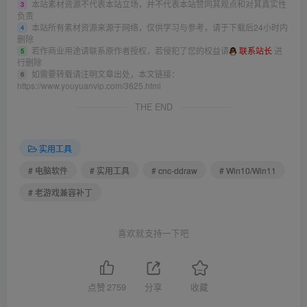
本站素材资源不代表本站立场，并不代表本站赞同其观点和对其真实性
3
负责
本站所有素材资源来源于网络，仅供学习与参考，请于下载后24小时内
4
删除
若作商业用途请联系原作者授权，若侵犯了您的权益请
联系站长
进
5
行删除
如需要转载请注明文章出处，本文链接：
6
https://www.youyuanvip.com/3625.html
THE END
实用工具
# 电脑软件
# 实用工具
# cnc-ddraw
# Win10/Win11
# 老游戏兼容补丁
喜欢就支持一下吧
点赞
2759
分享
收藏