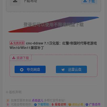
下载地址
下载
登录后可以使用不限速网盘下载
cnc-ddraw 7.1汉化版：红警/帝国时代等老游戏
免费资源
Win10/Win11兼容补丁​
资源下载
夸克网盘
迅雷云盘
©
版权声明
如果您喜欢本站
点击这儿
多帮忙宣传本站！
1
可能会帮助到你：
下载帮助
|
报毒说明
|
进站必看
|
广告合作
2