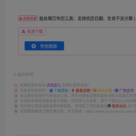
批处理万年历工具：支持农历日期、生肖干支计算 |
免费资源
资源下载
夸克网盘
©
版权声明
如果您喜欢本站
点击这儿
多帮忙宣传本站！
1
可能会帮助到你：
下载帮助
|
报毒说明
|
进站必看
|
广告合作
2
本站素材资源不代表本站立场，并不代表本站赞同其观点和对其真实性
3
本站所有素材资源来源于网络，仅供学习与参考，请于下载后24小时内
4
若作商业用途请联系原作者授权，若侵犯了您的权益请
联系站长
进行
5
如需要转载请注明文章出处，本文链接：
https://www.youyuanvip.com/3
6