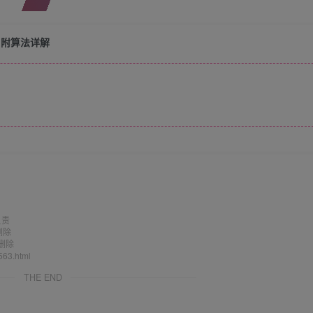
 附算法详解
负责
删除
删除
563.html
THE END