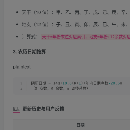
天干（10 位）：甲、乙、丙、丁、戊、己、庚、辛
地支（12 位）：子、丑、寅、卯、辰、巳、午、未
计算式：
天干=年份末位对应索引，地支=年份÷12余数对
3. 农历日期推算
plaintext
阴历日期 = 14Q+
10.6
(
R+
1
)
+年内日期序数
-29.5
n  
（Q=商数，R=余数，n=调整系数）  
四、更新历史与用户反馈
日期