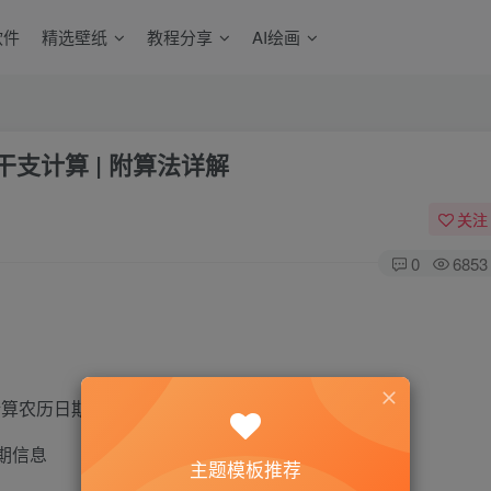
软件
精选壁纸
教程分享
AI绘画
支计算 | 附算法详解
关注
0
6853
动计算农历日期，支持误差 ±1 天的推算
期信息
主题模板推荐