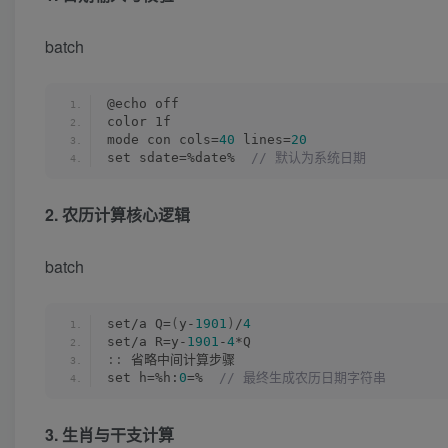
batch
@echo off
color 1f
mode con cols=
40
 lines=
20
set sdate=%date% 
 // 默认为系统日期
2. 农历计算核心逻辑
batch
set/a Q=
(
y-
1901
)
/
4
set/a R=y-
1901
-
4
*Q
::
 省略中间计算步骤
set h=%h:
0
=% 
 // 最终生成农历日期字符串
3. 生肖与干支计算