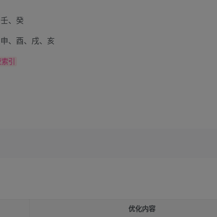
、壬、癸
、申、酉、戌、亥
应索引
优化内容