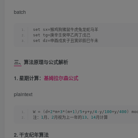
batch
set sx=猴鸡狗猪鼠牛虎兔龙蛇马羊
set tg=庚辛壬癸甲乙丙丁戊己
set dz=申酉戌亥子丑寅卯辰巳午未
三、算法原理与公式解析
1. 星期计算：
基姆拉尔森公式
plaintext
W = 
(
d+
2
*m+
3
*
(
m+
1
)
/
5
+y+y/
4
-y/
100
+y/
400
)
 mo
注：
1
月、
2
月视为上一年的
13
、
14
月计算  
2. 干支纪年算法