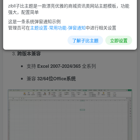
生产力工具矩阵
zibll子比主题是一款漂亮优雅的商城资讯类网站主题模板，功能
强大，配置简单
聚光灯高亮
​：快速定位关键数据
这是一条系统弹窗通知示例
宏收纳箱
​：自定义常用宏函数库
管理员可在
主题设置-常用功能-弹窗通知
中进行相关设置
身份证工具
​：批量核验/提取生日/性别
了解子比主题
立即设置
跨版本兼容
支持 ​
Excel 2007-2024/365
​ 全系列
兼容 ​
32/64位Office系统