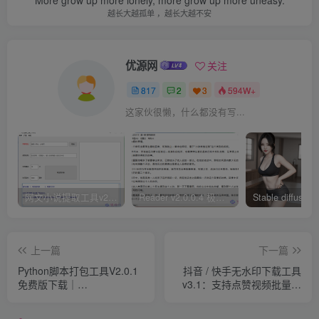
越长大越孤单 ，越长大越不安
优源网
关注
817
2
3
594W+
这家伙很懒，什么都没有写...
网文小说提取工具v2.10.02 可以自动下载小说 从此不再花钱看小说
Reader v2.0.0.4 极简小说阅读器支持导入在线及离线书源
上一篇
下一篇
​Python脚本打包工具V2.0.1
抖音 / 快手无水印下载工具
免费版下载｜
v3.1：支持点赞视频批量下
Pyinstaller/Nuitka打包教程​
载、图集解析与音频分离