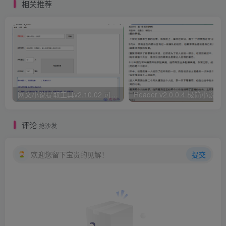
相关推荐
网文小说提取工具v2.10.02 可以自动下载小说 从此不再花钱看小说
Reader v2.0.0.4 极
评论
抢沙发
欢迎您留下宝贵的见解！
提交