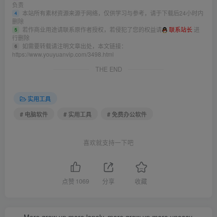
负责
本站所有素材资源来源于网络，仅供学习与参考，请于下载后24小时内
4
删除
若作商业用途请联系原作者授权，若侵犯了您的权益请
联系站长
进
5
行删除
如需要转载请注明文章出处，本文链接：
6
https://www.youyuanvip.com/3498.html
THE END
实用工具
# 电脑软件
# 实用工具
# 免费办公软件
喜欢就支持一下吧
点赞
1069
分享
收藏
More grow up more lonely, more grow up more uneasy.