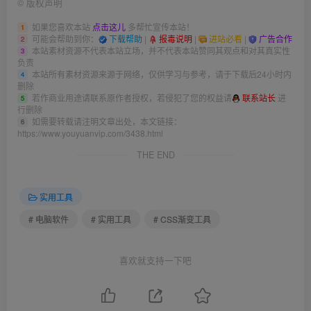
©
版权声明
如果您喜欢本站
点击这儿
多帮忙宣传本站！
1
可能会帮助到你：
下载帮助
|
报毒说明
|
进站必看
|
广告合作
2
本站素材资源不代表本站立场，并不代表本站赞同其观点和对其真实性
3
负责
本站所有素材资源来源于网络，仅供学习与参考，请于下载后24小时内
4
删除
若作商业用途请联系原作者授权，若侵犯了您的权益请
联系站长
进
5
行删除
如需要转载请注明文章出处，本文链接：
6
https://www.youyuanvip.com/3438.html
THE END
实用工具
# 电脑软件
# 实用工具
# CSS渐变工具
喜欢就支持一下吧