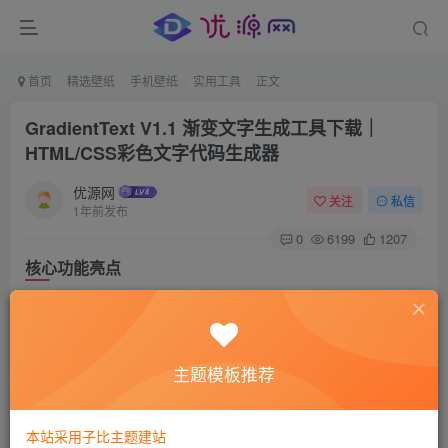
首页
精选壁纸
手机壁纸
实用工具
正文
GradientText V1.1 渐变文字生成工具下载｜
HTML/CSS彩色文字代码生成器​
优源网
关注
私信
1年前发布
0
6199
1207
核心功能亮点
智能渐变渲染
支持
RGB/HEX/HSL
三种色彩模式自由搭配
主题模板推荐
自动生成
彩虹渐变/金属质感/霓虹灯效
等12种预设
样式
本站采用子比主题建站