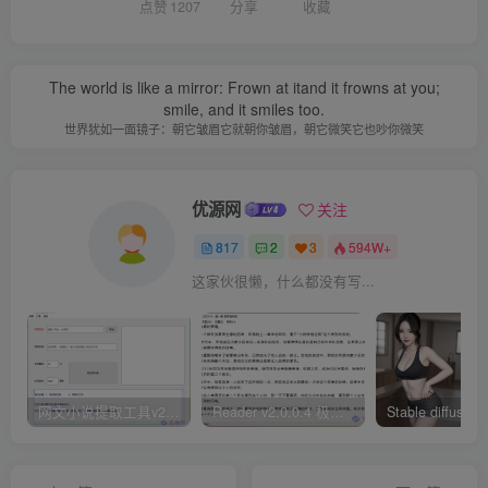
点赞
1207
分享
收藏
The world is like a mirror: Frown at itand it frowns at you;
smile, and it smiles too.
世界犹如一面镜子：朝它皱眉它就朝你皱眉，朝它微笑它也吵你微笑
优源网
关注
817
2
3
594W+
这家伙很懒，什么都没有写...
网文小说提取工具v2.10.02 可以自动下载小说 从此不再花钱看小说
Reader v2.0.0.4 极简小说阅读器支持导入在线及离线书源