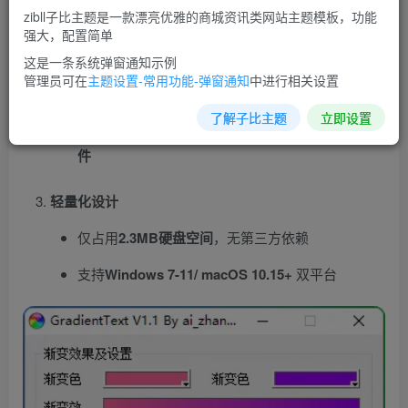
zibll子比主题是一款漂亮优雅的商城资讯类网站主题模板，功能
代码自动化输出
强大，配置简单
这是一条系统弹窗通知示例
自动提取每个字符的
独立颜色代码
​（支持
管理员可在
主题设置-常用功能-弹窗通知
中进行相关设置
CSS/SCSS/Less语法）
了解子比主题
立即设置
转换结果自动复制到剪贴板，​
一键粘贴到HTML文
件
轻量化设计
仅占用
2.3MB硬盘空间
，无第三方依赖
支持
Windows 7-11/ macOS 10.15+​
​ 双平台