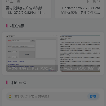
上一篇
下一篇
雷电模拟器去广告精简版
ReNamerPro 7.7.0.6Beta
（3.127.0/5.0.82/9.1.41，
汉化优化版 - 专业文件批量
支持 VK 引擎多版本合集）
重命名工具
相关推荐
网文小说提取工具v2.10.02 可以自动下载小说 从此不再花钱看小说
Reader v2.0.0.4 极
评论
抢沙发
欢迎您留下宝贵的见解！
提交