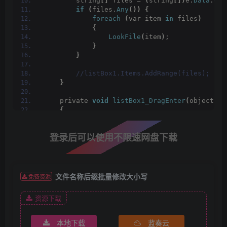
        string
[]
 files = 
(
string
[])
e.
Data
.
Get
if
(
files.
Any
())
{
foreach
(
var item 
in
 files
)
{
LookFile
(
item
)
;
}
}
 //listBox1.Items.AddRange(files);
}
    private 
void
listBox1_DragEnter
(
object se
{
if
(
e.
Data
.
GetDataPresent
(
DataFormats
            e.
Effect
 = DragDropEffects.
Link
;
登录后可以使用不限速网盘下载
else
 e.
Effect
 = DragDropEffects.
None
;
}
 /// 递归浏览所有文件，string name是你文件夹名
 /// </summary>
    public 
void
LookFile
(
string pathname
)
文件名称后缀批量修改大小写
免费资源
{
if
(
pathname.
Trim
()
.
Length
 == 
0
)//判
资源下载
{
return
;
}
本地下载
蓝奏云