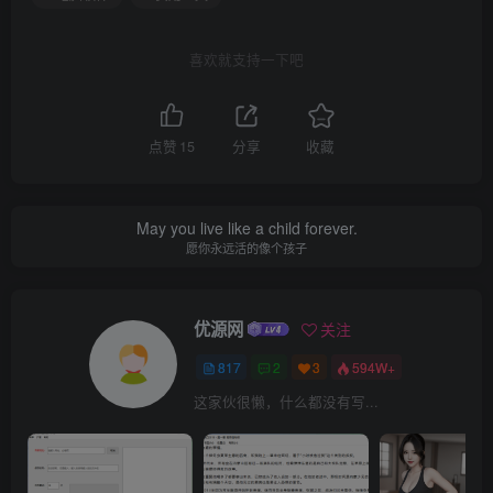
}
    private 
void
button1_Click
(
object sender,
喜欢就支持一下吧
{
UpdateExt
(
true
)
;
}
    private 
void
UpdateExt
(
bool input
)
{
        var fileItems = listBox1.
Items
;
点赞
15
分享
收藏
if
(
fileItems.
Count
>
0
)
{
foreach
(
var item 
in
 fileItems
)
May you live like a child forever.
{
愿你永远活的像个孩子
                string filePath = item.
ToStri
 // FileInfo f = new(filePath);
                var ext = Path.
GetExtension
(
f
                var newExt= input?ext.
ToUpper
优源网
关注
                var newPath = Path.
ChangeExte
                File.
Move
(
filePath,newPath
)
;
817
2
3
594W+
这家伙很懒，什么都没有写...
}
            MessageBox.
Show
(
"修改完成！"
)
;
}
}