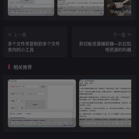
    private 
void
button3_Click
(
object sender,
{
网文小说提取工具v2.10.02 可以自动下载小说 从此不再花钱看小说
Reader v2.0.0.4 极简小说阅读器支持导入在线及离线书源
        listBox1.
Items
.
Clear
()
;
        MessageBox.
Show
(
"清除完成！"
)
;
}
}
上一篇
下一篇
多个文件夹复制到多个文件
剪切板资源捕获器—扒拉贴
夹内的小工具
吧资源的利器
相关推荐
网文小说提取工具v2.10.02 可以自动下载小说 从此不再花钱看小说
Reader v2.0.0.4 极