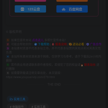
 //获取文件夹下的所有文件和文件夹
        string
[]
 files = Directory.
GetFileSys
123云盘
百度网盘
try
{
foreach
(
string dir 
in
 files
)
{
if
(
Directory.
Exists
(
dir
))
//
{
©
版权声明
LookFile
(
dir
)
;
如果您喜欢本站
点击这儿
多帮忙宣传本站！
}
1
可能会帮助到你：
下载帮助
|
报毒说明
|
进站必看
|
广告合作
else
2
本站素材资源不代表本站立场，并不代表本站赞同其观点和对其真实性
3
{
负责
                    listBox1.
Items
.
Add
(
dir
)
;
本站所有素材资源来源于网络，仅供学习与参考，请于下载后24小时内
4
}
删除
}
若作商业用途请联系原作者授权，若侵犯了您的权益请
联系站长
进
5
}
行删除
catch
(
Exception ex
)
如需要转载请注明文章出处，本文链接：
6
{
https://www.youyuanvip.com/279.html
            ex.
ToString
()
;//防止有些文件无权限访
}
THE END
}
    private 
void
button2_Click
(
object sender,
实用工具
{
UpdateExt
(
false
)
;
# 电脑软件
# 实用工具