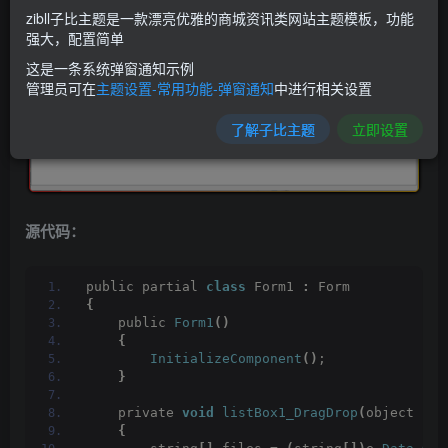
zibll子比主题是一款漂亮优雅的商城资讯类网站主题模板，功能
强大，配置简单
这是一条系统弹窗通知示例
管理员可在
主题设置-常用功能-弹窗通知
中进行相关设置
了解子比主题
立即设置
源代码：
public partial 
class
 Form1 
:
 Form
{
    public 
Form1
()
{
InitializeComponent
()
;
}
    private 
void
listBox1_DragDrop
(
object sen
{