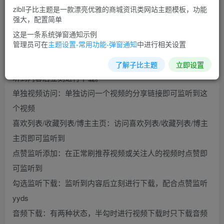
该工具下载的都是原视频，1080P的，如果博主上传的不是
zibll子比主题是一款漂亮优雅的商城资讯类网站主题模板，功能
1080P的则同博主一样。无水印
强大，配置简单
使用说明：
这是一条系统弹窗通知示例
管理员可在
主题设置-常用功能-弹窗通知
中进行相关设置
工具是先监听再下载，监听到的内容会存入本地数据库中，
后续点击下载视频统一下载，或者可以勾选监听即下载，监
了解子比主题
立即设置
听到内容后立刻进行下载。
单独视频访问：单独访问一个视频的分享链接即可监听到这
个视频
喜欢列表/收藏列表/博主主页：访问喜欢列表/收藏列表/博主
主页即可监听到
点赞监听添加：在正常刷推荐视频或关注人的视频时点赞即
可监听到
勾选监听下载：监听到内容后立刻进行下载，配合点赞监听
yyds
音频下载：有两种状态，半勾时进行视频下载时只下载音频