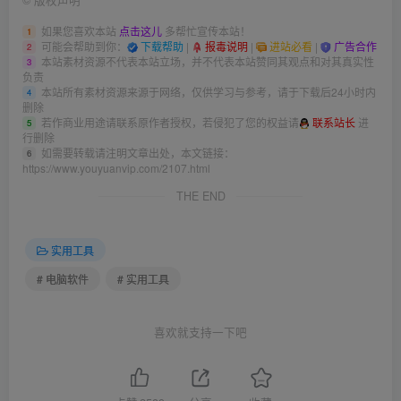
如果您喜欢本站
点击这儿
多帮忙宣传本站！
1
可能会帮助到你：
下载帮助
|
报毒说明
|
进站必看
|
广告合作
2
本站素材资源不代表本站立场，并不代表本站赞同其观点和对其真实性
3
负责
本站所有素材资源来源于网络，仅供学习与参考，请于下载后24小时内
4
删除
若作商业用途请联系原作者授权，若侵犯了您的权益请
联系站长
进
5
行删除
如需要转载请注明文章出处，本文链接：
6
https://www.youyuanvip.com/2107.html
THE END
实用工具
# 电脑软件
# 实用工具
喜欢就支持一下吧