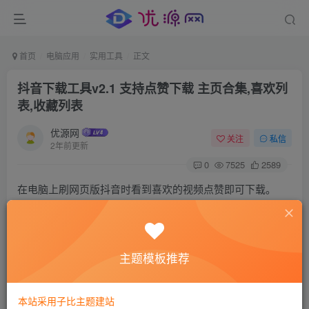
首页
电脑应用
实用工具
正文
抖音下载工具v2.1 支持点赞下载 主页合集,喜欢列
表,收藏列表
优源网
关注
私信
2年前更新
0
7525
2589
在电脑上刷网页版抖音时看到喜欢的视频点赞即可下载。
我测试过PC客户端4.5.0也是可以监听到的。
使用了数据库判断视频是否下载过，记录过的视频ID就不会
再记录了。
主题模板推荐
使用的是代{过}{滤}理监听的方式，首次启动需要安装证书，
安装证书时一直下一步就行，密码为空。
本站采用子比主题建站