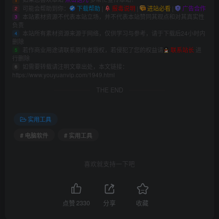
可能会帮助到你：
下载帮助
|
报毒说明
|
进站必看
|
广告合作
2
本站素材资源不代表本站立场，并不代表本站赞同其观点和对其真实性
3
负责
本站所有素材资源来源于网络，仅供学习与参考，请于下载后24小时内
4
删除
若作商业用途请联系原作者授权，若侵犯了您的权益请
联系站长
进
5
行删除
如需要转载请注明文章出处，本文链接：
6
https://www.youyuanvip.com/1949.html
THE END
实用工具
# 电脑软件
# 实用工具
喜欢就支持一下吧
点赞
2330
分享
收藏