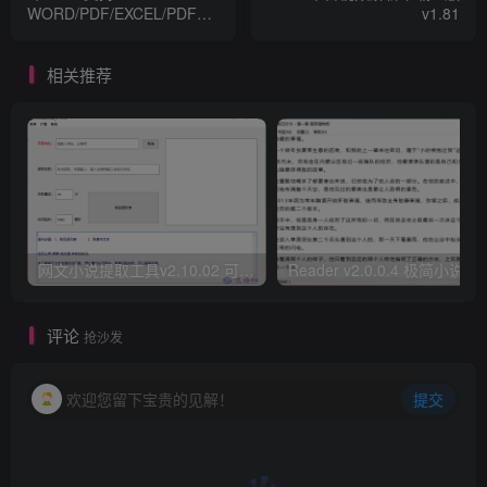
WORD/PDF/EXCEL/PDF等
v1.81
格式的转换软件
相关推荐
网文小说提取工具v2.10.02 可以自动下载小说 从此不再花钱看小说
Reader v2.0.0.4 极
评论
抢沙发
欢迎您留下宝贵的见解！
提交