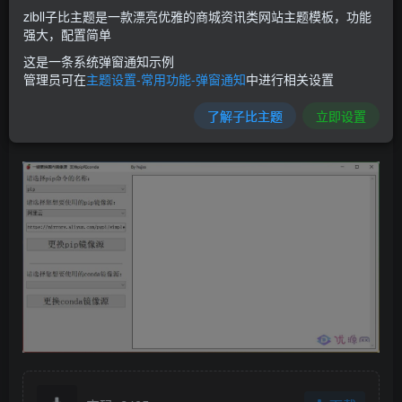
家下载安装python包.
zibll子比主题是一款漂亮优雅的商城资讯类网站主题模板，功能
强大，配置简单
结果
这是一条系统弹窗通知示例
管理员可在
主题设置-常用功能-弹窗通知
中进行相关设置
花了10几个小时,写了这个小工具,大小仅8M,能够一键更换pip
了解子比主题
立即设置
和conda源,无需联网,通过调用系统shell执行相关命令.