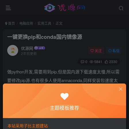
首页
电脑应用
实用工具
正文
一键更换pip和conda国内镜像源
优源网
关注
私信
2年前更新
0
5841
2330
做python开发,需要用到pip,但是国内源下载速度太慢,所以需
要修改pip源.也有很多人使用annaconda,同样安装包速度太
慢.所以很多人安装好python之后,第一件事就是更换pip和
conda源为国内源.
主题模板推荐
目的
为了方便自己和大家,将pip源和conda源更换为国内源,方便大
本站采用子比主题建站