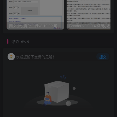
网文小说提取工具v2.10.02 可以自动下载小说 从此不再花钱看小说
Reader v2.0.0.4 极
评论
抢沙发
欢迎您留下宝贵的见解！
提交