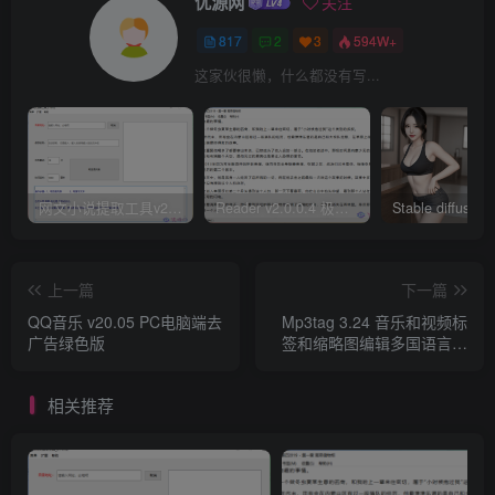
优源网
关注
817
2
3
594W+
这家伙很懒，什么都没有写...
网文小说提取工具v2.10.02 可以自动下载小说 从此不再花钱看小说
Reader v2.0.0.4 极简小说阅读器支持导入在线及离线书源
上一篇
下一篇
QQ音乐 v20.05 PC电脑端去
Mp3tag 3.24 音乐和视频标
广告绿色版
签和缩略图编辑多国语言绿
色版
相关推荐