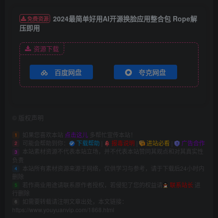
2024最简单好用AI开源换脸应用整合包 Rope解
免费资源
压即用
资源下载
百度网盘
夸克网盘
©
版权声明
如果您喜欢本站
点击这儿
多帮忙宣传本站！
1
可能会帮助到你：
下载帮助
|
报毒说明
|
进站必看
|
广告合作
2
本站素材资源不代表本站立场，并不代表本站赞同其观点和对其真实性
3
负责
本站所有素材资源来源于网络，仅供学习与参考，请于下载后24小时内
4
删除
若作商业用途请联系原作者授权，若侵犯了您的权益请
联系站长
进
5
行删除
如需要转载请注明文章出处，本文链接：
6
https://www.youyuanvip.com/1868.html