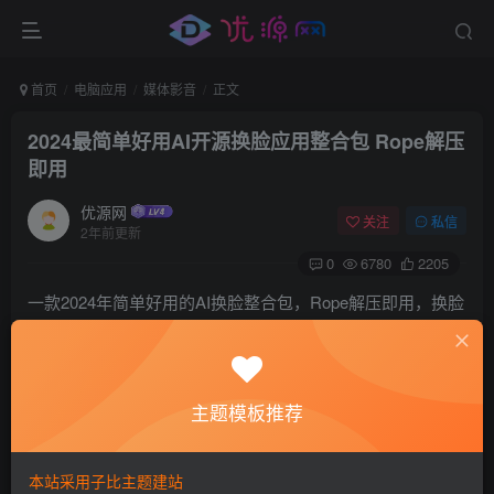
首页
电脑应用
媒体影音
正文
2024最简单好用AI开源换脸应用整合包 Rope解压
即用
优源网
关注
私信
2年前更新
0
6780
2205
一款2024年简单好用的AI换脸整合包，Rope解压即用，换脸
简简单单，可以图片换脸和视频换脸，速度很快，有需要的
可以试试，只可以自己玩玩，不要随便瞎换，容易出事。
主题模板推荐
使用说明
下载好压缩包，解压出来，双击start启动Rope换脸工具，即
本站采用子比主题建站