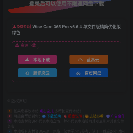
登录后可以使用不限速网盘下载
Wise Care 365 Pro v6.6.4 单文件版精简优化版
免费资源
绿色
资源下载
本地下载
蓝奏云
腾讯微云
百度网盘
©
版权声明
如果您喜欢本站
点击这儿
多帮忙宣传本站！
1
可能会帮助到你：
下载帮助
|
报毒说明
|
进站必看
|
广告合作
2
本站素材资源不代表本站立场，并不代表本站赞同其观点和对其真实性
3
负责
本站所有素材资源来源于网络，仅供学习与参考，请于下载后24小时内
4