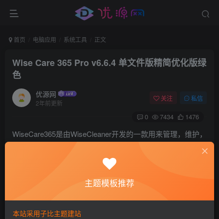
首页
电脑应用
系统工具
正文
Wise Care 365 Pro v6.6.4 单文件版精简优化版绿
色
优源网
关注
私信
2年前更新
0
7434
1476
WiseCare365是由WiseCleaner开发的一款用来管理，维护，
配置以及解决电脑故障的适用于Windows操作系统的电脑的
免费软件。其实WiseCare365就是把这个公司之前推出的所
有优化工具整合在一起，并增加一些高级功能，所以
主题模板推荐
WiseCare365的优化功能是非常全面的。它能够清理无效的
注册表，无用的文件，对注册表碎片及磁盘碎片进行有效的
本站采用子比主题建站