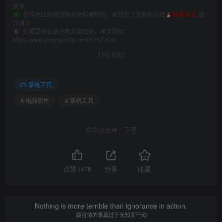
删除
若作商业用途请联系原作者授权，若侵犯了您的权益请
联系站长
进
5
行删除
如需要转载请注明文章出处，本文链接：
6
https://www.youyuanvip.com/1757.html
THE END
系统工具
# 电脑软件
# 系统工具
喜欢就支持一下吧
点赞
1476
分享
收藏
Nothing is more terrible than ignorance in action.
最可怕的事莫过于无知而行动