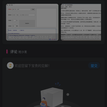
网文小说提取工具v2.10.02 可以自动下载小说 从此不再花钱看小说
Reader v2.0.0.4 极
评论
抢沙发
欢迎您留下宝贵的见解！
提交