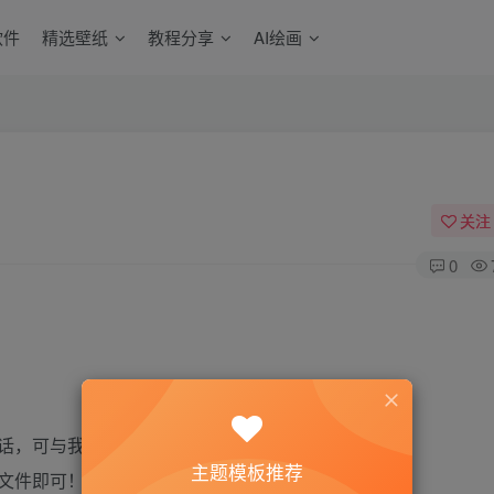
软件
精选壁纸
教程分享
AI绘画
关注
0
话，可与我私信。
主题模板推荐
” 文件即可！