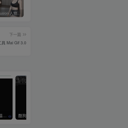
Stable diffusion 人物常用朝向、画面范围、远近、焦距、机位、拍摄角度篇提示词（四）
4KVideoDownloader配合v2rayN下载油管youtube视频教程
剪映专业版V3.2，支持自动字幕识别、特效，无任何会员按钮，免会员官方版
下一篇
Mai Gif 3.0
Win+Mac+ubuntu 番茄/七猫小说下载器
酷狗音乐下载歌曲KGM格式转MP3或FLAC