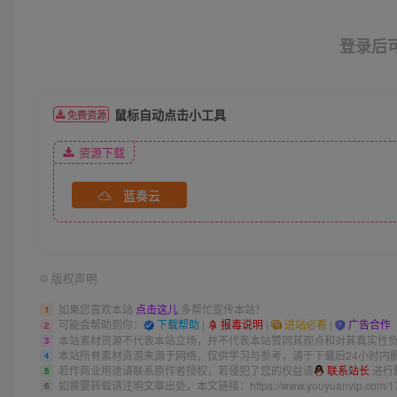
登录后
鼠标自动点击小工具
免费资源
资源下载
蓝奏云
©
版权声明
如果您喜欢本站
点击这儿
多帮忙宣传本站！
1
可能会帮助到你：
下载帮助
|
报毒说明
|
进站必看
|
广告合作
2
本站素材资源不代表本站立场，并不代表本站赞同其观点和对其真实性
3
本站所有素材资源来源于网络，仅供学习与参考，请于下载后24小时内
4
若作商业用途请联系原作者授权，若侵犯了您的权益请
联系站长
进行
5
如需要转载请注明文章出处，本文链接：
https://www.youyuanvip.com/1
6