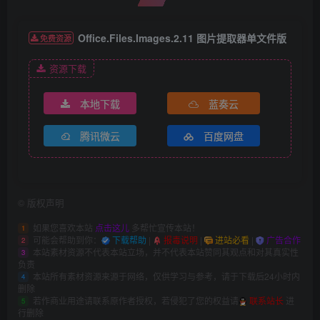
Office.Files.Images.2.11 图片提取器单文件版
免费资源
资源下载
本地下载
蓝奏云
腾讯微云
百度网盘
©
版权声明
如果您喜欢本站
点击这儿
多帮忙宣传本站！
1
可能会帮助到你：
下载帮助
|
报毒说明
|
进站必看
|
广告合作
2
本站素材资源不代表本站立场，并不代表本站赞同其观点和对其真实性
3
负责
本站所有素材资源来源于网络，仅供学习与参考，请于下载后24小时内
4
删除
若作商业用途请联系原作者授权，若侵犯了您的权益请
联系站长
进
5
行删除