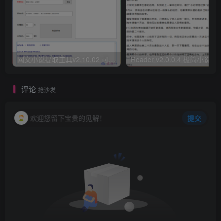
网文小说提取工具v2.10.02 可以自动下载小说 从此不再花钱看小说
Reader v2.0.0.4 极
评论
抢沙发
欢迎您留下宝贵的见解！
提交