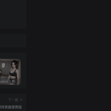
Stable diffusion 人物常用朝向、画面范围、远近、焦距、机位、拍摄角度篇提示词（四）
4KVideoDownloader配合v2rayN下载油管youtube视频教程
剪映专业版V3.2，支持自动字幕识别、特效，无任何会员按钮，免会员官方版
下一篇
做种视频转换器便携版