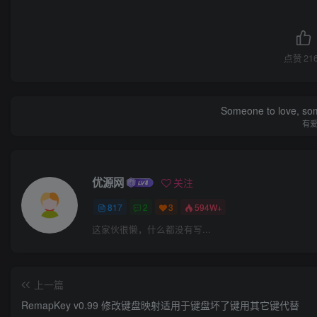
点赞
21
Someone to love, som
有
优源网
关注
817
2
3
594W+
这家伙很懒，什么都没有写...
上一篇
RemapKey v0.99 修改键盘映射适用于键盘坏了键用其它键代替