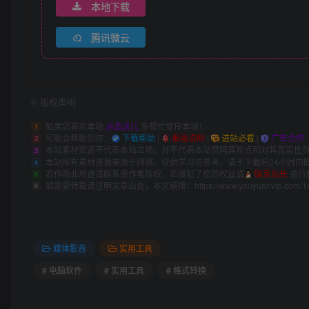
本地下载
腾讯微云
©
版权声明
如果您喜欢本站
点击这儿
多帮忙宣传本站！
1
可能会帮助到你：
下载帮助
|
报毒说明
|
进站必看
|
广告合作
2
本站素材资源不代表本站立场，并不代表本站赞同其观点和对其真实性
3
本站所有素材资源来源于网络，仅供学习与参考，请于下载后24小时内
4
若作商业用途请联系原作者授权，若侵犯了您的权益请
联系站长
进行
5
如需要转载请注明文章出处，本文链接：
https://www.youyuanvip.com/1
6
媒体影音
实用工具
# 电脑软件
# 实用工具
# 格式转换