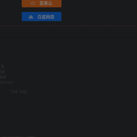
蓝奏云
百度网盘
负责
删除
删除
652.html
THE END