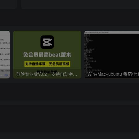
er v2.0.0.4 极简小说阅读器支持导入在线及离线书源
剪映专业版V3.2，支持自动字幕识别、特效，无任何会员按钮，免会员官方版