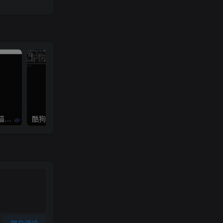
Win+Mac+ubuntu 番茄/七猫小说下载器
酷狗音乐下载歌曲KGM格式转MP3或FLAC
提交评论