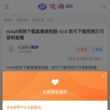
首页
电脑应用
实用工具
正文
m3u8视频下载直播录制器 v2.0 既可下载视频又可
录制直播
优源网
关注
私信
2年前更新
0
7343
2004
m3u8视频下载直播录制器（既可下载视频又可录制直播）
网上m3u8视频下载器很多，
但能录制直播的却很少，
所以将视频下载和直播录制写到一个软件上，
主题模板推荐
不但视频下载和直播录制能同时进行，
还能多个视频下载和多个录制同时进行，
本站采用子比主题建站