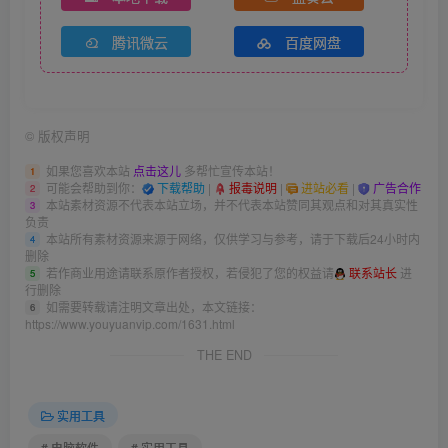
腾讯微云
百度网盘
©
版权声明
如果您喜欢本站
点击这儿
多帮忙宣传本站！
1
可能会帮助到你：
下载帮助
|
报毒说明
|
进站必看
|
广告合作
2
本站素材资源不代表本站立场，并不代表本站赞同其观点和对其真实性
3
负责
本站所有素材资源来源于网络，仅供学习与参考，请于下载后24小时内
4
删除
若作商业用途请联系原作者授权，若侵犯了您的权益请
联系站长
进
5
行删除
如需要转载请注明文章出处，本文链接：
6
https://www.youyuanvip.com/1631.html
THE END
实用工具
# 电脑软件
# 实用工具