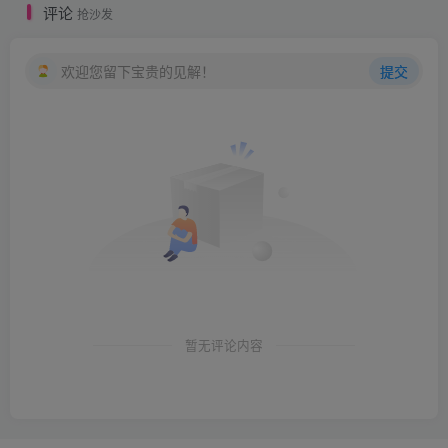
评论
抢沙发
欢迎您留下宝贵的见解！
提交
暂无评论内容