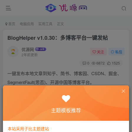
首页
电脑应用
实用工具
正文
BlogHelper v1.0.30：多博客平台一键发帖
优源网
关注
私信
2年前更新
0
6872
1525
一键发布本地文章到知乎、简书、博客园、CSDN、掘金、
SegmentFault(思否)、开源中国等博客平台。
支持多种图床，包括新浪、SM.MS、Github、Imgur、七牛
云、腾讯云、阿里云、又拍云。
主题模板推荐
BlogHelper是一个没有界面，只存放在系统托盘中的应用，
它的目的是帮助人们更方便地发布文章。
本站采用子比主题建站