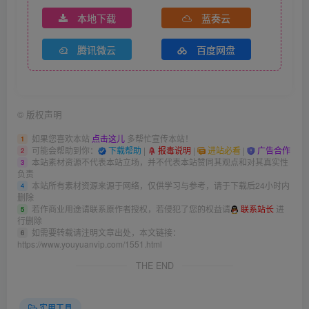
本地下载
蓝奏云
腾讯微云
百度网盘
©
版权声明
如果您喜欢本站
点击这儿
多帮忙宣传本站！
1
可能会帮助到你：
下载帮助
|
报毒说明
|
进站必看
|
广告合作
2
本站素材资源不代表本站立场，并不代表本站赞同其观点和对其真实性
3
负责
本站所有素材资源来源于网络，仅供学习与参考，请于下载后24小时内
4
删除
若作商业用途请联系原作者授权，若侵犯了您的权益请
联系站长
进
5
行删除
如需要转载请注明文章出处，本文链接：
6
https://www.youyuanvip.com/1551.html
THE END
实用工具