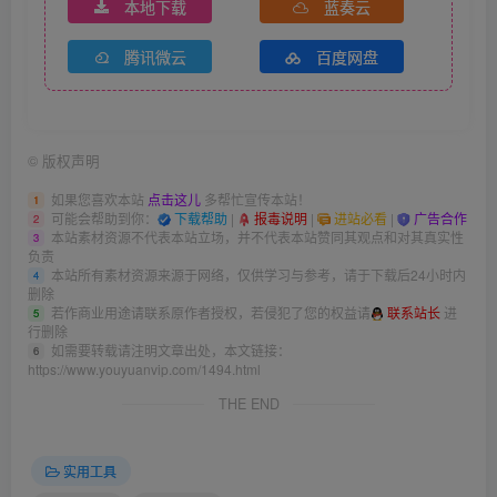
本地下载
蓝奏云
腾讯微云
百度网盘
©
版权声明
如果您喜欢本站
点击这儿
多帮忙宣传本站！
1
可能会帮助到你：
下载帮助
|
报毒说明
|
进站必看
|
广告合作
2
本站素材资源不代表本站立场，并不代表本站赞同其观点和对其真实性
3
负责
本站所有素材资源来源于网络，仅供学习与参考，请于下载后24小时内
4
删除
若作商业用途请联系原作者授权，若侵犯了您的权益请
联系站长
进
5
行删除
如需要转载请注明文章出处，本文链接：
6
https://www.youyuanvip.com/1494.html
THE END
实用工具