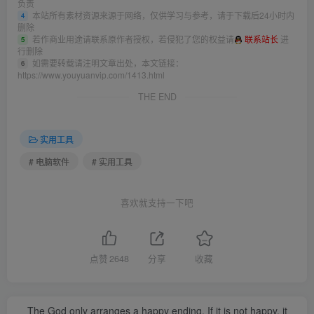
负责
本站所有素材资源来源于网络，仅供学习与参考，请于下载后24小时内
4
删除
若作商业用途请联系原作者授权，若侵犯了您的权益请
联系站长
进
5
行删除
如需要转载请注明文章出处，本文链接：
6
https://www.youyuanvip.com/1413.html
THE END
实用工具
# 电脑软件
# 实用工具
喜欢就支持一下吧
点赞
2648
分享
收藏
The God only arranges a happy ending. If it is not happy, it