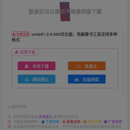
登录后可以使用不限速网盘下载
uread1.3.6.885优化版，电脑看书工具支持多种
免费资源
格式
资源下载
本地下载
蓝奏云
腾讯微云
百度网盘
©
版权声明
如果您喜欢本站
点击这儿
多帮忙宣传本站！
1
可能会帮助到你：
下载帮助
|
报毒说明
|
进站必看
|
广告合作
2
本站素材资源不代表本站立场，并不代表本站赞同其观点和对其真实性
3