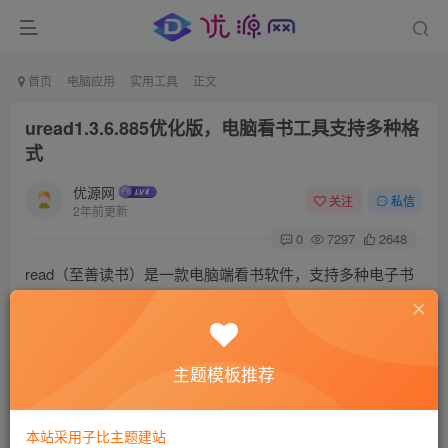
首页
电脑应用
实用工具
正文
uread1.3.6.885优化版，电脑看书工具支持多种格
式
优源网
关注
私信
2年前更新
0
7297
2648
read（至善读书）是一款电脑端看书软件，支持多种电子书
格式，epub，umd，jar，txt等格式通通都支持，pdf文件也是
支持的。
原程序最早发布于2009年。当年各种电子书论坛还在，资源
主题模板推荐
也丰富，发现并收藏的这么一个工具。
楼主保存的版本为1.2版已经比较旧了，在网上找到最新版
本站采用子比主题建站