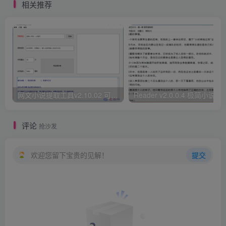
相关推荐
网文小说提取工具v2.10.02 可以自动下载小说 从此不再花钱看小说
Reader v2.0.0.4 极
评论
抢沙发
欢迎您留下宝贵的见解！
提交