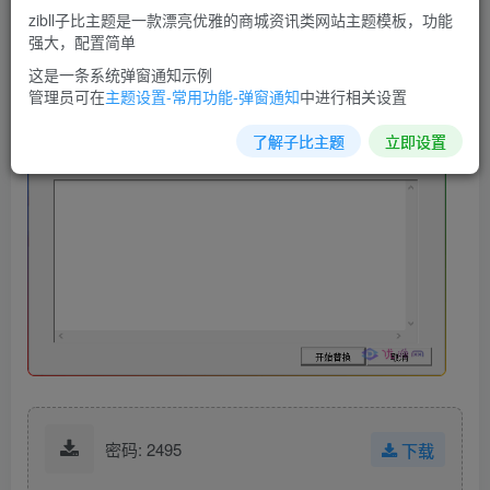
把目录托到这个软件里，备份的文件在软件所在目录的
zibll子比主题是一款漂亮优雅的商城资讯类网站主题模板，功能
强大，配置简单
BackUp文件夹下：
这是一条系统弹窗通知示例
管理员可在
主题设置-常用功能-弹窗通知
中进行相关设置
了解子比主题
立即设置
密码: 2495
下载