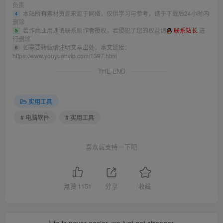
负责
本站所有素材资源来源于网络，仅供学习与参考，请于下载后24小时内
4
删除
若作商业用途请联系原作者授权，若侵犯了您的权益请
联系站长
进
5
行删除
如需要转载请注明文章出处，本文链接：
6
https://www.youyuanvip.com/1397.html
THE END
实用工具
# 电脑软件
# 实用工具
喜欢就支持一下吧
点赞
1151
分享
收藏
Life is never easier, we just get stronger.