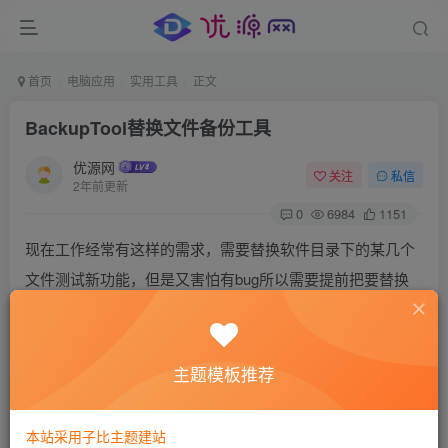
首页
电脑应用
实用工具
正文
BackupTool替换文件备份工具
优源网
关注
私信
2年前更新
0
6984
1151
现在工作经常有这样的需求，需要替换软件目录下的某几个
文件测试新功能，但是又害怕有bug所以需要提前把要替换
的文件备份，以便出问题后及时恢复（客户机器没安装
git），所以写了这样的一个小工具，输入待替换文件目录，
他能先备份好以前的文件，再将待替换的文件复制到软件所
主题模板推荐
在目录，已完成替换文件操作，还能记录下日志。
软件界面张这样，可以选择待替换的文件目录，也可以直接
本站采用子比主题建站