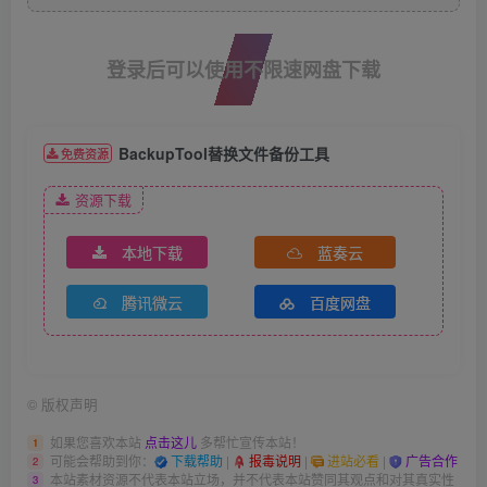
登录后可以使用不限速网盘下载
BackupTool替换文件备份工具
免费资源
资源下载
本地下载
蓝奏云
腾讯微云
百度网盘
©
版权声明
如果您喜欢本站
点击这儿
多帮忙宣传本站！
1
可能会帮助到你：
下载帮助
|
报毒说明
|
进站必看
|
广告合作
2
本站素材资源不代表本站立场，并不代表本站赞同其观点和对其真实性
3