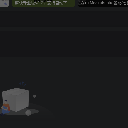
er v2.0.0.4 极简小说阅读器支持导入在线及离线书源
剪映专业版V3.2，支持自动字幕识别、特效，无任何会员按钮，免会员官方版