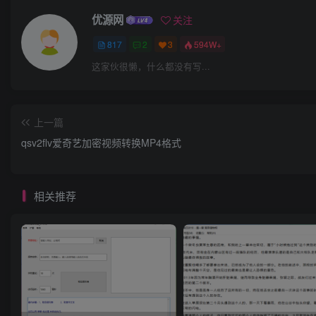
优源网
关注
817
2
3
594W+
这家伙很懒，什么都没有写...
上一篇
qsv2flv爱奇艺加密视频转换MP4格式
相关推荐