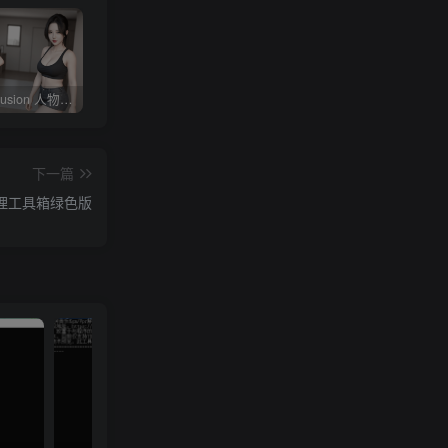
Stable diffusion 人物常用朝向、画面范围、远近、焦距、机位、拍摄角度篇提示词（四）
4KVideoDownloader配合v2rayN下载油管youtube视频教程
剪映专业版V3.2，支持自动字幕识别、特效，无任何会员按钮，免会员官方版
下一篇
1视频处理工具箱绿色版