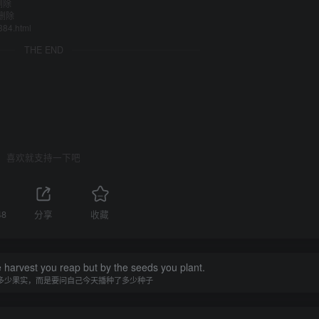
删除
删除
384.html
THE END
喜欢就支持一下吧
48
分享
收藏
 harvest you reap but by the seeds you plant.
多少果实，而是要问自己今天播种了多少种子