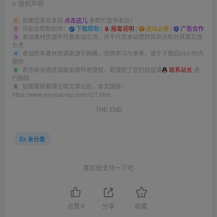
©
版权声明
如果您喜欢本站
点击这儿
多帮忙宣传本站！
1
可能会帮助到你：
下载帮助
|
报毒说明
|
进站必看
|
广告合作
2
本站素材资源不代表本站立场，并不代表本站赞同其观点和对其真实性
3
负责
本站所有素材资源来源于网络，仅供学习与参考，请于下载后24小时内
4
删除
若作商业用途请联系原作者授权，若侵犯了您的权益请
联系站长
进
5
行删除
如需要转载请注明文章出处，本文链接：
6
https://www.youyuanvip.com/127.html
THE END
未分类
喜欢就支持一下吧
点赞
9
分享
收藏