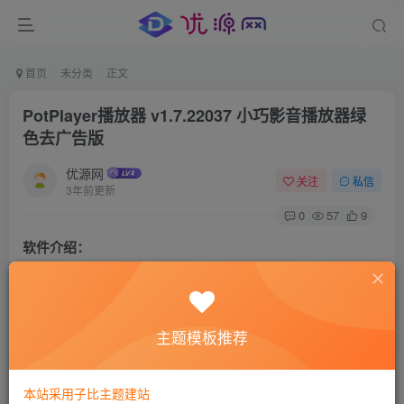
首页
未分类
正文
PotPlayer播放器 v1.7.22037 小巧影音播放器绿
色去广告版
优源网
关注
私信
3年前更新
0
57
9
软件介绍：
PotPlayer 是一款优秀的高清视频播放器，它的前身是著名的
KMPlayer。它可以播放大多数主流的视频、音频文件，并不
主题模板推荐
需要额外安装第三方解码器。它强大的定制性与扩展能力让
它成为播放高清影片的不二之选。PotPlayer是kmplayer的原
本站采用子比主题建站
作者姜龙喜先生进入daum公司后的新一代作品，目前正在全