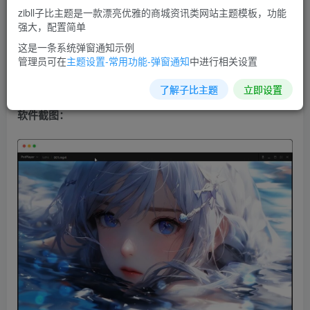
zibll子比主题是一款漂亮优雅的商城资讯类网站主题模板，功能
力开发中。由于采用delphi编译程序开发的kmplayer存在一
强大，配置简单
些弊端，姜龙喜先生为改进播放器本身的一些性能而重新用
这是一条系统弹窗通知示例
vc++进行构架。它还可用作高带宽网络上的IPv4或IPv6单播
管理员可在
主题设置-常用功能-弹窗通知
中进行相关设置
或多播的视频服务器。
了解子比主题
立即设置
软件截图：