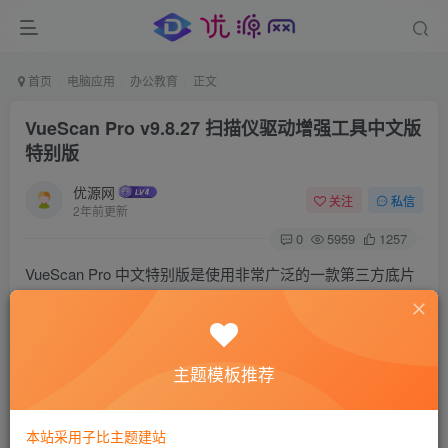
首页
电脑应用
办公教育
正文
VueScan Pro v9.8.27 扫描仪驱动增强工具中文版
特别版
优源网
关注
私信
2年前更新
0
5959
1257
VueScan Pro 中文特别版是使用非常广泛的一款第三方底片
扫描仪驱动程序，支持Epson、HP、Nikon 和Canon 品牌的
市场可见绝大多数型号的底片扫描仪，可以更为灵活地控制
扫描过程，更深入地发掘硬件潜力，获取色彩完美的高质量
主题模板推荐
扫描结果，具有优良的色彩保真度和色彩平衡。软件可以利
用以下设备的高级硬件能力：尼康 LS-30/LS-2000，美能达
本站采用子比主题建站