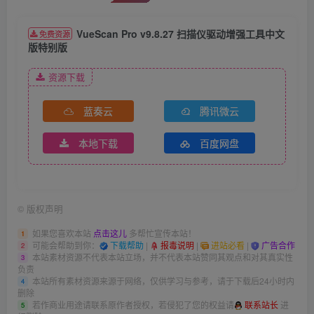
VueScan Pro v9.8.27 扫描仪驱动增强工具中文
免费资源
版特别版
资源下载
蓝奏云
腾讯微云
本地下载
百度网盘
©
版权声明
如果您喜欢本站
点击这儿
多帮忙宣传本站！
1
可能会帮助到你：
下载帮助
|
报毒说明
|
进站必看
|
广告合作
2
本站素材资源不代表本站立场，并不代表本站赞同其观点和对其真实性
3
负责
本站所有素材资源来源于网络，仅供学习与参考，请于下载后24小时内
4
删除
若作商业用途请联系原作者授权，若侵犯了您的权益请
联系站长
进
5