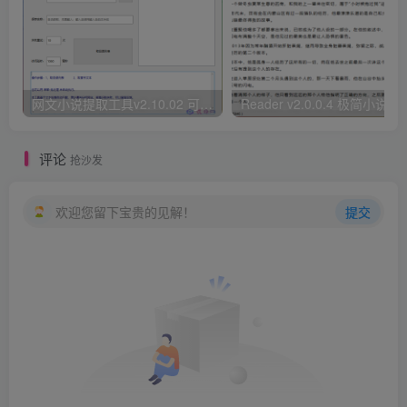
网文小说提取工具v2.10.02 可以自动下载小说 从此不再花钱看小说
Reader v2.0.0.4 极
评论
抢沙发
欢迎您留下宝贵的见解！
提交