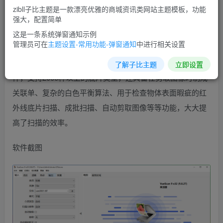
Dimage ScanDual，惠普 PhotoSmart，尼康 LS-20/LS-
zibll子比主题是一款漂亮优雅的商城资讯类网站主题模板，功能
1000，宝丽来 SprintScan 35/LE/ES/+，和佳能
强大，配置简单
CanoScan2700F 底片扫描仪。利用 VueScan，你能够比平
这是一条系统弹窗通知示例
管理员可在
主题设置-常用功能-弹窗通知
中进行相关设置
板扫描仪扫描照片更多地控制最终的图像。软件拥有强大的
功能和扫描选项，支持超越700扫描仪和209数码相机原始文
了解子比主题
立即设置
件，支持2000种以上的底片类型，还具备在剪取图像时制成
关联单、复杂的白色平衡算法、用于检查物体表面暇疵的红
外线底片扫描、成批扫描、自动剪取图像等等功能，大大提
高了扫描的效率。
软件截图