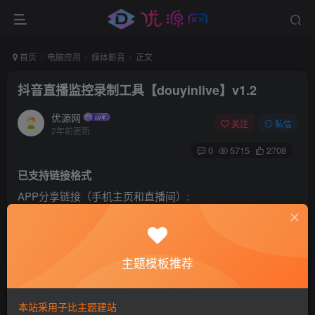
首页
电脑应用
媒体影音
正文
抖音直播监控录制工具【douyinlive】v1.2
优源网
关注
私信
2年前更新
0
5715
2708
已支持链接格式
APP分享链接（手机主页和直播间）:
https://v.douyin.com/xxxxx
PC直播页链接: https://live.douyin.com/xxxx
PC主页链接: https://www.douyin.com/user/xxxx
主题模板推荐
主要功能
（1）不论有没有开播，都能直接添加
本站采用子比主题建站