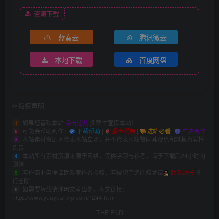
资源下载
蓝奏云
腾讯微云
本地下载
百度网盘
©
版权声明
如果您喜欢本站
点击这儿
多帮忙宣传本站！
1
可能会帮助到你：
下载帮助
|
报毒说明
|
进站必看
|
广告合作
2
本站素材资源不代表本站立场，并不代表本站赞同其观点和对其真实性
3
负责
本站所有素材资源来源于网络，仅供学习与参考，请于下载后24小时内
4
删除
若作商业用途请联系原作者授权，若侵犯了您的权益请
联系站长
进
5
行删除
如需要转载请注明文章出处，本文链接：
6
https://www.youyuanvip.com/1244.html
THE END