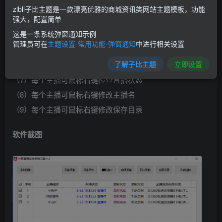
（2）24小时自动监控录制，做到开播自动录制
zibll子比主题是一款漂亮优雅的商城资讯类网站主题模板，功能
强大，配置简单
（3）批量开始录制、自动录制、停止录制等
这是一条系统弹窗通知示例
（4）自动转码mp4格式视频，也可以ts格式
管理员可在
主题设置-常用功能-弹窗通知
中进行相关设置
（5）自动保存添加的数据，每次启动读取
了解子比主题
立即设置
（6）鼠标右键每个主播都有独立操作功能
（7）每个主播可鼠标右键检查直播状态
（8）每个主播可鼠标右键修改主播名
（9）每个主播可鼠标右键修改保存目录
软件截图