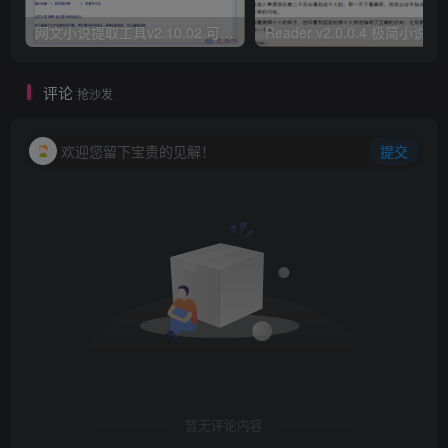
网文小说提取工具v2.10.02 可以自动下载小说 从此不再花钱看小说
Reader v2.0.0.4 极
评论
抢沙发
欢迎您留下宝贵的见解！
提交
暂无评论内容