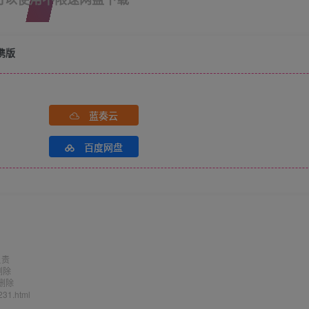
便携版
蓝奏云
百度网盘
负责
删除
删除
231.html