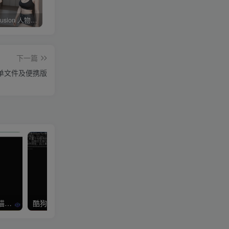
Stable diffusion 人物常用朝向、画面范围、远近、焦距、机位、拍摄角度篇提示词（四）
4KVideoDownloader配合v2rayN下载油管youtube视频教程
剪映专业版V3.2，支持自动字幕识别、特效，无任何会员按钮，免会员官方版
下一篇
卸载工具单文件及便携版
Win+Mac+ubuntu 番茄/七猫小说下载器
酷狗音乐下载歌曲KGM格式转MP3或FLAC