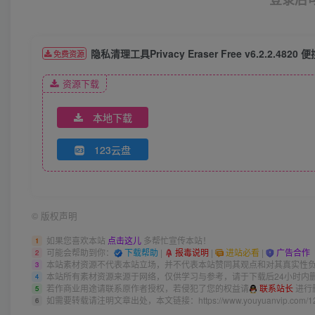
隐私清理工具Privacy Eraser Free v6.2.2.4820 
免费资源
资源下载
本地下载
123云盘
©
版权声明
如果您喜欢本站
点击这儿
多帮忙宣传本站！
1
可能会帮助到你：
下载帮助
|
报毒说明
|
进站必看
|
广告合作
2
本站素材资源不代表本站立场，并不代表本站赞同其观点和对其真实性
3
本站所有素材资源来源于网络，仅供学习与参考，请于下载后24小时内
4
若作商业用途请联系原作者授权，若侵犯了您的权益请
联系站长
进行
5
如需要转载请注明文章出处，本文链接：
https://www.youyuanvip.com/1
6