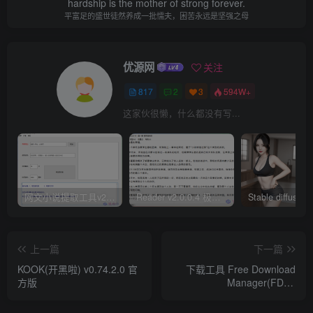
hardship is the mother of strong forever.
平富足的盛世徒然养成一批懦夫，困苦永远是坚强之母
优源网
关注
817
2
3
594W+
这家伙很懒，什么都没有写...
网文小说提取工具v2.10.02 可以自动下载小说 从此不再花钱看小说
Reader v2.0.0.4 极简小说阅读器支持导入在线及离线书源
上一篇
下一篇
KOOK(开黑啦) v0.74.2.0 官
下载工具 Free Download
方版
Manager(FDM)
6.19.1.5263 便携版/安装版