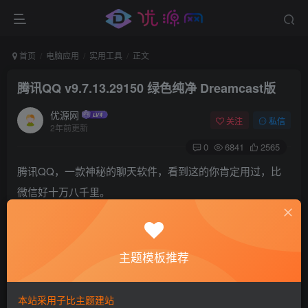
首页
电脑应用
实用工具
正文
腾讯QQ v9.7.13.29150 绿色纯净 Dreamcast版
优源网
关注
私信
2年前更新
0
6841
2565
腾讯QQ，一款神秘的聊天软件，看到这的你肯定用过，比
微信好十万八千里。
这个软件已经度过了20年，但很可惜，除了更臃肿的内容外
没有任何实质性的新功能，空间一天比一天衰败。
不过具体呢，依旧要看你自己的需求啦。
主题模板推荐
由@Dreamcast组装而成，集各路修改及特点，集成VC++运
行库(或许不用单独下运行库)
本站采用子比主题建站