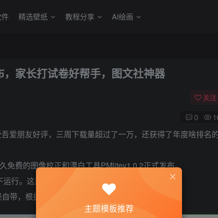
软件
精选壁纸
教程分享
AI绘画
式发布，家长打试卷好帮手，图文社神器
关注
0
1
ner，广受吾爱朋友好评，三周下载量超过了一万，还获得了年度啥排名
费的图像校正和漂白工具PMlitev1.0.2正式发布。
统下运行。这是net8的最低运行环境。
包已经自带，根据自己机器情况安装。
主题模板推荐