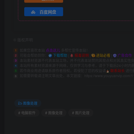
百度网盘
©
版权声明
如果您喜欢本站
点击这儿
多帮忙宣传本站！
1
可能会帮助到你：
下载帮助
|
报毒说明
|
进站必看
|
广告合作
2
本站素材资源不代表本站立场，并不代表本站赞同其观点和对其真实性
3
本站所有素材资源来源于网络，仅供学习与参考，请于下载后24小时内
4
若作商业用途请联系原作者授权，若侵犯了您的权益请
联系站长
进行
5
如需要转载请注明文章出处，本文链接：
https://www.youyuanvip.com/1
6
图像处理
# 电脑软件
# 图像处理
# 图片处理