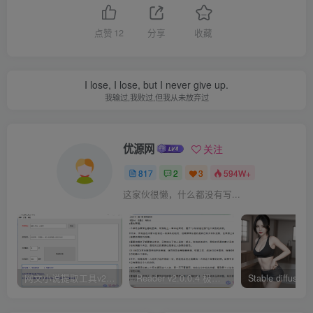
点赞
12
分享
收藏
I lose, I lose, but I never give up.
我输过,我败过,但我从未放弃过
优源网
关注
817
2
3
594W+
这家伙很懒，什么都没有写...
网文小说提取工具v2.10.02 可以自动下载小说 从此不再花钱看小说
Reader v2.0.0.4 极简小说阅读器支持导入在线及离线书源