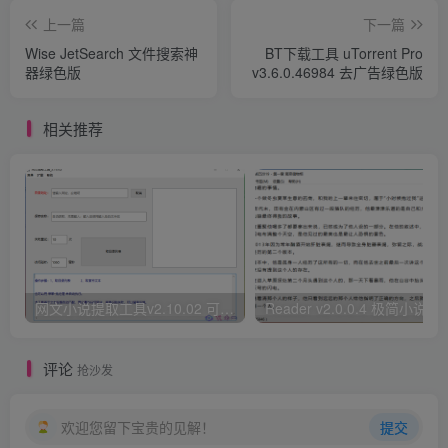
上一篇
下一篇
Wise JetSearch 文件搜索神
BT下载工具 uTorrent Pro
器绿色版
v3.6.0.46984 去广告绿色版
相关推荐
网文小说提取工具v2.10.02 可以自动下载小说 从此不再花钱看小说
Reader v2.0.0.4 极
评论
抢沙发
欢迎您留下宝贵的见解！
提交