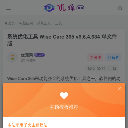
首页
电脑应用
系统工具
正文
系统优化工具 Wise Care 365 v6.6.4.634 单文件
版
优源网
关注
私信
2年前更新
0
74
12
Wise Care 365是功能齐全的系统优化工具之一，软件内的功
能很多，是个大杂烩，还是比较好用的。
不信我给你们报下功能：隐私擦除，大文件管理，右键菜
主题模板推荐
单，电脑信息进程监视，启动项管理，磁盘整理，系统瘦
身，注册表清理，常规清理，高级清理，系统优化，注册表
本站采用子比主题建站
整磁盘擦除，文件粉碎，隐私擦除。