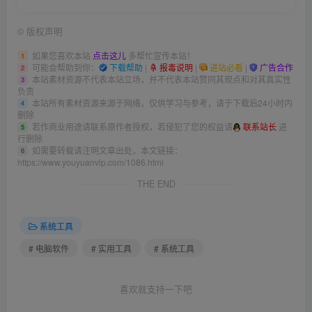
©
版权声明
如果您喜欢本站
点击这儿
多帮忙宣传本站！
1
可能会帮助到你：
下载帮助
|
报毒说明
|
进站必看
|
广告合作
2
本站素材资源不代表本站立场，并不代表本站赞同其观点和对其真实性
3
负责
本站所有素材资源来源于网络，仅供学习与参考，请于下载后24小时内
4
删除
若作商业用途请联系原作者授权，若侵犯了您的权益请
联系站长
进
5
行删除
如需要转载请注明文章出处，本文链接：
6
https://www.youyuanvip.com/1086.html
THE END
系统工具
# 电脑软件
# 实用工具
# 系统工具
喜欢就支持一下吧