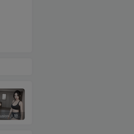
Stable diffusion 人物常用朝向、画面范围、远近、焦距、机位、拍摄角度篇提示词（四）
4KVideoDownloader配合v2rayN下载油管youtube视频教程
剪映专业版V3.2，支持自动字幕识别、特效，无任何会员按钮，免会员官方版