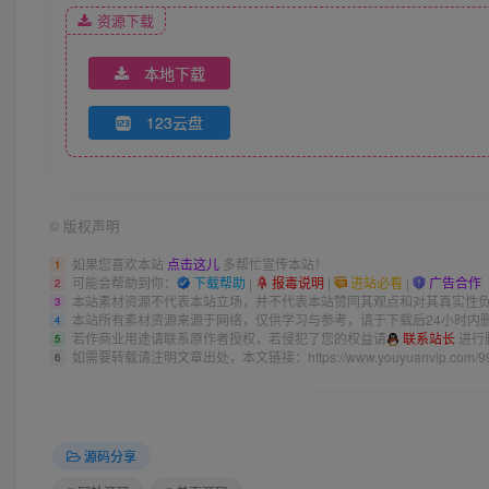
资源下载
本地下载
123云盘
©
版权声明
如果您喜欢本站
点击这儿
多帮忙宣传本站！
1
可能会帮助到你：
下载帮助
|
报毒说明
|
进站必看
|
广告合作
2
本站素材资源不代表本站立场，并不代表本站赞同其观点和对其真实性
3
本站所有素材资源来源于网络，仅供学习与参考，请于下载后24小时内
4
若作商业用途请联系原作者授权，若侵犯了您的权益请
联系站长
进行
5
如需要转载请注明文章出处，本文链接：
https://www.youyuanvip.com/9
6
源码分享