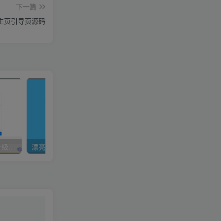
下一篇
主页引导页源码
与佛论禅翻译系统重制v2升级版源码
漂亮美观大方的网站升级中动态源码
蓝色网站个人导航页源码