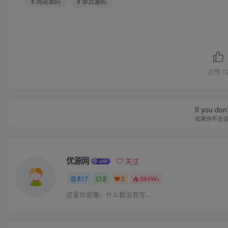
# 网站源码
# 单页源码
点赞
1
If you don’
如果你不去
优源网
关注
817
2
3
594W+
这家伙很懒，什么都没有写...