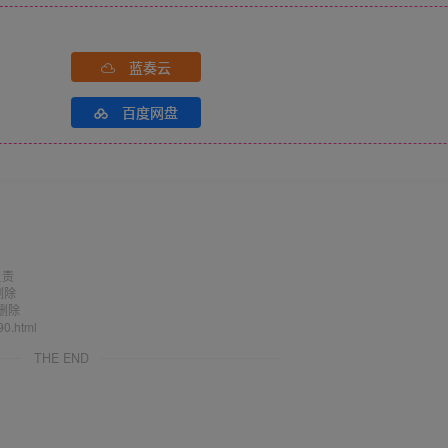
蓝奏云
百度网盘
负责
删除
删除
90.html
THE END