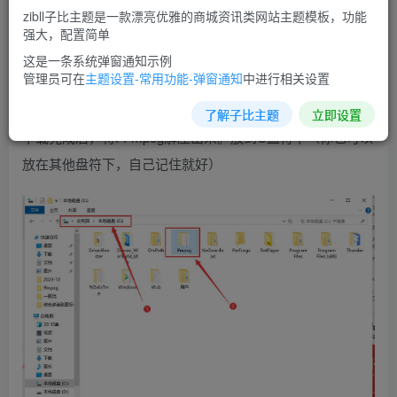
FFMPEG下载地址
下载
zibll子比主题是一款漂亮优雅的商城资讯类网站主题模板，功能
强大，配置简单
123云盘
这是一条系统弹窗通知示例
管理员可在
主题设置-常用功能-弹窗通知
中进行相关设置
二、解压缩FFmpeg
了解子比主题
立即设置
下载完成后，将FFmpeg解压出来。放到C盘符下（你也可以
放在其他盘符下，自己记住就好）