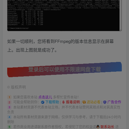
如果一切顺利，您将看到FFmpeg的版本信息显示在屏幕
上。出现上图就是成功了。
登录后可以使用不限速网盘下载
©
版权声明
如果您喜欢本站
点击这儿
多帮忙宣传本站！
1
可能会帮助到你：
下载帮助
|
报毒说明
|
进站必看
|
广告合作
2
本站素材资源不代表本站立场，并不代表本站赞同其观点和对其真实性
3
负责
本站所有素材资源来源于网络，仅供学习与参考，请于下载后24小时内
4
删除
若作商业用途请联系原作者授权，若侵犯了您的权益请
联系站长
进
5