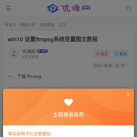
首页
教程分享
精选教程
正文
win10 设置ffmpeg系统变量图文教程
优源网
关注
私信
3年前更新
0
61
10
一、下载 ffmpeg
FFMPEG下载地址
下载
123云盘
主题模板推荐
本站采用子比主题建站