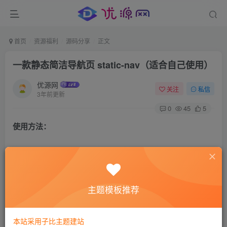
首页
资源福利
源码分享
正文
一款静态简洁导航页 static-nav（适合自己使用）
优源网
关注
私信
3年前更新
0
45
5
使用方法：
直接上传服务器根目录即可使用，想修改导航内容直接在
index.html 修改即可。
主题模板推荐
也可以直接在本地实用，只要支持部署静态网页都可以。
源码截图：
本站采用子比主题建站