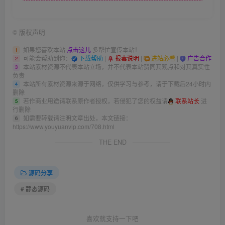
©
版权声明
如果您喜欢本站
点击这儿
多帮忙宣传本站！
1
可能会帮助到你：
下载帮助
|
报毒说明
|
进站必看
|
广告合作
2
本站素材资源不代表本站立场，并不代表本站赞同其观点和对其真实性
3
负责
本站所有素材资源来源于网络，仅供学习与参考，请于下载后24小时内
4
删除
若作商业用途请联系原作者授权，若侵犯了您的权益请
联系站长
进
5
行删除
如需要转载请注明文章出处，本文链接：
6
https://www.youyuanvip.com/708.html
THE END
源码分享
# 静态源码
喜欢就支持一下吧