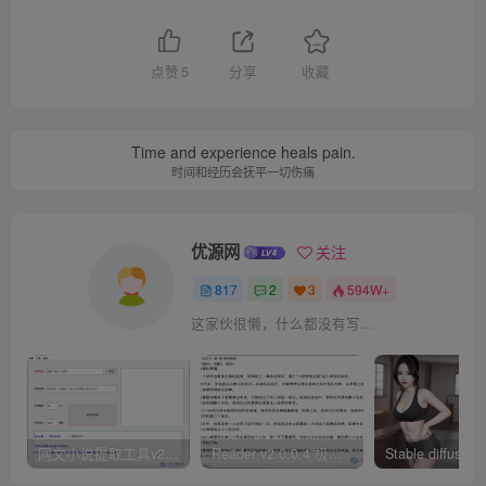
点赞
5
分享
收藏
Time and experience heals pain.
时间和经历会抚平一切伤痛
优源网
关注
817
2
3
594W+
这家伙很懒，什么都没有写...
网文小说提取工具v2.10.02 可以自动下载小说 从此不再花钱看小说
Reader v2.0.0.4 极简小说阅读器支持导入在线及离线书源