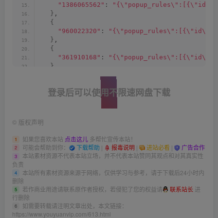
"1386065562"
: 
"{\"popup_rules\":[{\"id\":
}
,
{
"960022320"
: 
"{\"popup_rules\":[{\"id\
}
,
{
"361910168"
: 
"{\"popup_rules\":[{\"id\"
}
,
{
"-1518567568"
: 
"{\"popup_rules\":[{\"i
登录后可以使用不限速网盘下载
}
,
{
"239830085"
: 
"{\"popup_rules\":[{\"id\"
}
,
©
版权声明
{
"706813998"
: 
"{\"popup_rules\":[{\"id\":
如果您喜欢本站
点击这儿
多帮忙宣传本站！
1
}
,
可能会帮助到你：
下载帮助
|
报毒说明
|
进站必看
|
广告合作
2
{
本站素材资源不代表本站立场，并不代表本站赞同其观点和对其真实性
3
"-2028968188"
: 
"{\"popup_rules\":[{\"id\"
负责
}
,
本站所有素材资源来源于网络，仅供学习与参考，请于下载后24小时内
4
{
删除
若作商业用途请联系原作者授权，若侵犯了您的权益请
联系站长
进
"-103523392"
: 
"{\"popup_rules\":[{\"i
5
行删除
}
,
如需要转载请注明文章出处，本文链接：
6
{
https://www.youyuanvip.com/613.html
"1695025949"
: 
"{\"popup_rules\":[{\"id