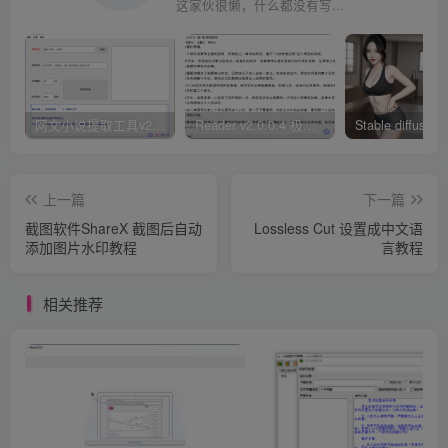
这家伙很懒，什么都没有写...
{
"-811421306"
: 
"{\"popup_rules\":[{\"id\
}
,
{
"114295028"
: 
"{\"popup_rules\":[{\"id\":\
}
,
{
网文小说提取工具v2.10.02 可以自动下载小说 从此不再花钱看小说
Reader v2.0.0.4 极简小说阅读器支持导入在线及离线书源
"2053958218"
: 
"{\"popup_rules\":[{\"id\
}
,
{
"-895263099"
: 
"{\"popup_rules\":[{\"id\
上一篇
下一篇
}
,
截图软件ShareX 截图后自动
Lossless Cut 设置成中文语
{
添加图片水印教程
言教程
"332614644"
: 
"{\"popup_rules\":[{\"id\"
}
,
{
相关推荐
"1143986695"
: 
"{\"popup_rules\":[{\"id
}
,
{
"-796004189"
: 
"{\"popup_rules\":[{\"id
}
,
{
"-1053900032"
: 
"{\"popup_rules\":[{\"id\"
}
,
{