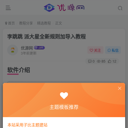
首页
教程分享
精选教程
正文
李跳跳 派大星全新规则加导入教程
优源网
关注
私信
3年前更新
0
85
12
软件介绍
李跳跳2.2版下载
下载
主题模板推荐
这是一个目前评分超高下载量霸榜的用来跳广告的APP神
器！能跳过绝大多数APP的开屏广告和弹窗广告。运行极其
本站采用子比主题建站