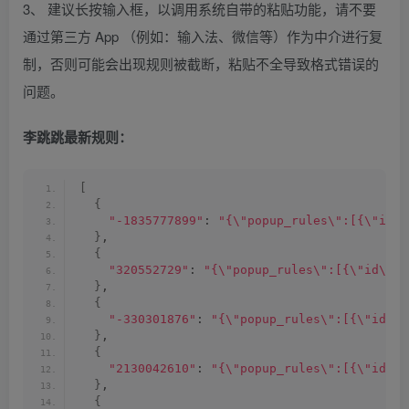
3、 建议长按输入框，以调用系统自带的粘贴功能，请不要
通过第三方 App （例如：输入法、微信等）作为中介进行复
制，否则可能会出现规则被截断，粘贴不全导致格式错误的
问题。
李跳跳最新规则：
[
{
"-1835777899"
: 
"{\"popup_rules\":[{\"id
}
,
{
"320552729"
: 
"{\"popup_rules\":[{\"id\
}
,
{
"-330301876"
: 
"{\"popup_rules\":[{\"id\"
}
,
{
"2130042610"
: 
"{\"popup_rules\":[{\"id
}
,
{