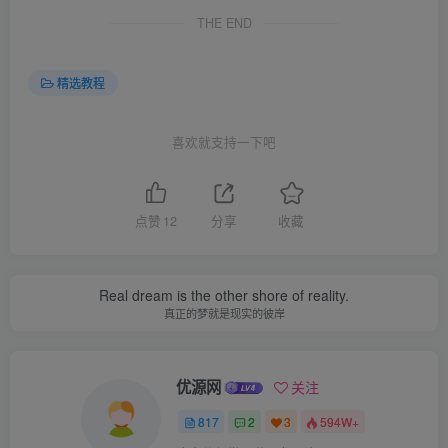
}
,
THE END
{
"847156324"
: 
"{\"popup_rules\":[{\"id\"
}
,
精选教程
{
"-833566134"
: 
"{\"popup_rules\":[{\"id
}
,
{
喜欢就支持一下吧
"-1864872766"
: 
"{\"popup_rules\":[{\"id
}
,
{
"-558836051"
: 
"{\"popup_rules\":[{\"id\":
点赞
12
分享
收藏
}
,
{
"-2114933808"
: 
"{\"popup_rules\":[{\"id\
}
,
Real dream is the other shore of reality.
{
真正的梦就是现实的彼岸
"1893781697"
: 
"{\"popup_rules\":[{\"id\"
}
,
{
"342704719"
: 
"{\"popup_rules\":[{\"id\
优源网
关注
}
,
{
817
2
3
594W+
"-1488821919"
: 
"{\"popup_rules\":[{\"id\
}
,