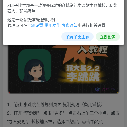
稳定，无需反复开启无障碍权限。无需联网，从源头上杜绝
zibll子比主题是一款漂亮优雅的商城资讯类网站主题模板，功能
强大，配置简单
了隐私外泄的可能。极简设计，傻瓜式操作，懒癌专属。
这是一条系统弹窗通知示例
管理员可在
主题设置-常用功能-弹窗通知
中进行相关设置
了解子比主题
立即设置
1、前往 李跳跳在线规则页面 复制规则（备用链接）
2、打开 “李跳跳”，点击 “更多”，点击右上角三个小点，点击
“导入规则”，长按输入框，选择 “粘贴”，点击“保存”。