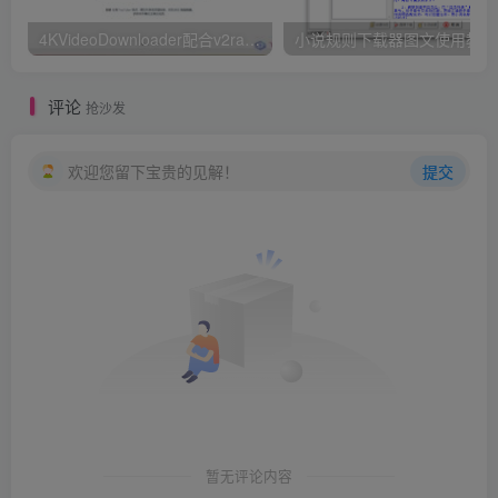
"-895188853"
: 
"{\"popup_rules\":[{\"id\"
4KVideoDownloader配合v2rayN下载油管youtube视频教程
小
}
,
{
"1875899872"
: 
"{\"popup_rules\":[{\"id\
}
,
评论
抢沙发
{
"1319538838"
: 
"{\"popup_rules\":[{\"id
}
,
欢迎您留下宝贵的见解！
提交
{
"-1031558479"
: 
"{\"popup_rules\":[{\"id
}
,
{
"1219698816"
: 
"{\"popup_rules\":[{\"id\"
}
,
{
"-557467920"
: 
"{\"popup_rules\":[{\"id\
}
,
{
"-747700391"
: 
"{\"popup_rules\":[{\"id
}
,
{
"-189732215"
: 
"{\"popup_rules\":[{\"id\":
}
,
暂无评论内容
{
"1765779203"
: 
"{\"popup_rules\":[{\"id\"