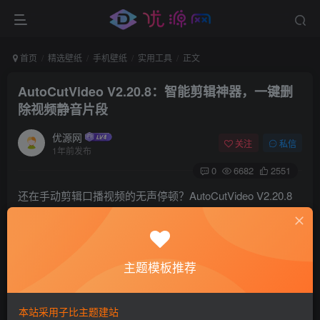
首页
精选壁纸
手机壁纸
实用工具
正文
AutoCutVideo V2.20.8：智能剪辑神器，一键删
除视频静音片段
优源网
关注
私信
1年前发布
0
6682
2551
还在手动剪辑口播视频的无声停顿？AutoCutVideo V2.20.8
版是专业音视频自动剪辑工具，通过智能算法精准识别并删
除静音片段，大幅提升剪辑效率。支持主流音视频格式及多
平台导出，提供三种智能模式与自定义参数，特别适合自媒
主题模板推荐
体创作者快速处理口播素材，告别繁琐的手动裁剪。
本站采用子比主题建站