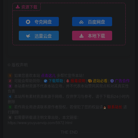
资源下载
夸克网盘
百度网盘
迅雷云盘
本地下载
©
版权声明
如果您喜欢本站
点击这儿
多帮忙宣传本站！
1
可能会帮助到你：
下载帮助
|
报毒说明
|
进站必看
|
广告合作
2
本站素材资源不代表本站立场，并不代表本站赞同其观点和对其真实性
3
负责
本站所有素材资源来源于网络，仅供学习与参考，请于下载后24小时内
4
删除
若作商业用途请联系原作者授权，若侵犯了您的权益请
联系站长
进
5
行删除
如需要转载请注明文章出处，本文链接：
6
https://www.youyuanvip.com/5972.html
THE END