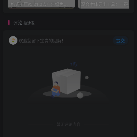
格式工厂v5.21.0去广告绿色版｜视频转换+PDF合并工具下载
聚
评论
抢沙发
欢迎您留下宝贵的见解！
提交
暂无评论内容