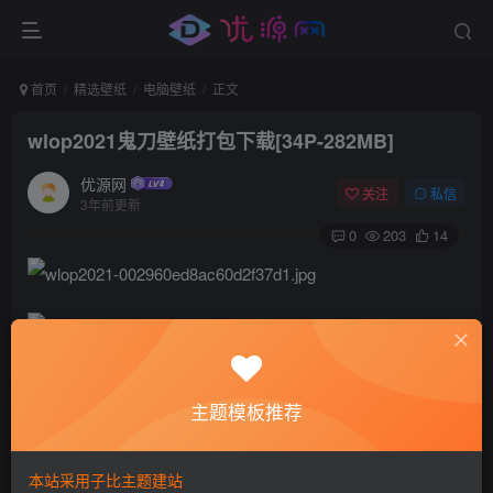
首页
精选壁纸
电脑壁纸
正文
wlop2021鬼刀壁纸打包下载[34P-282MB]
优源网
关注
私信
3年前更新
0
203
14
主题模板推荐
本站采用子比主题建站