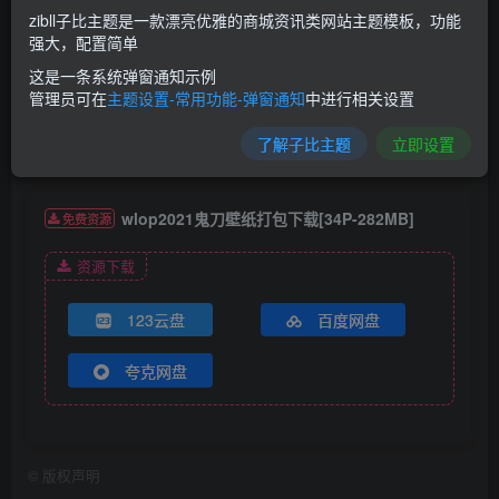
zibll子比主题是一款漂亮优雅的商城资讯类网站主题模板，功能
强大，配置简单
这是一条系统弹窗通知示例
管理员可在
主题设置-常用功能-弹窗通知
中进行相关设置
登录后可以使用不限速网盘下载
了解子比主题
立即设置
wlop2021鬼刀壁纸打包下载[34P-282MB]
免费资源
资源下载
123云盘
百度网盘
夸克网盘
©
版权声明