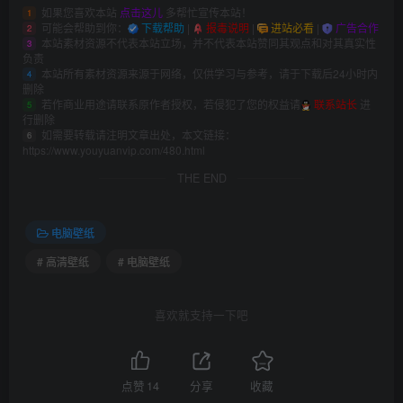
如果您喜欢本站
点击这儿
多帮忙宣传本站！
1
可能会帮助到你：
下载帮助
|
报毒说明
|
进站必看
|
广告合作
2
本站素材资源不代表本站立场，并不代表本站赞同其观点和对其真实性
3
负责
本站所有素材资源来源于网络，仅供学习与参考，请于下载后24小时内
4
删除
若作商业用途请联系原作者授权，若侵犯了您的权益请
联系站长
进
5
行删除
如需要转载请注明文章出处，本文链接：
6
https://www.youyuanvip.com/480.html
THE END
电脑壁纸
# 高清壁纸
# 电脑壁纸
喜欢就支持一下吧
点赞
14
分享
收藏