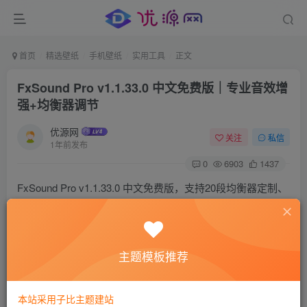
首页
精选壁纸
手机壁纸
实用工具
正文
FxSound Pro v1.1.33.0 中文免费版｜专业音效增
强+均衡器调节
优源网
关注
私信
1年前发布
0
6903
1437
FxSound Pro v1.1.33.0 中文免费版，支持20段均衡器定制、
3D环绕与超重低音增强，彻底解锁专业级音效预设。本文提
供官方下载、新旧版本功能对比、安装教程及WinXP兼容方
案，适配Windows全系系统，显著提升影音/游戏音质体验。
主题模板推荐
本站采用子比主题建站