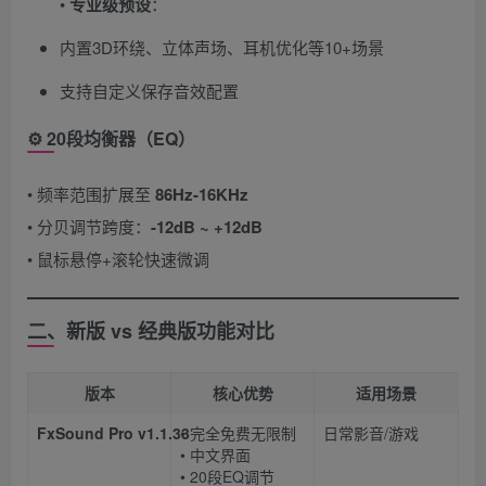
• ​
专业级预设
​：
内置3D环绕、立体声场、耳机优化等10+场景
支持自定义保存音效配置
⚙️ ​
20段均衡器（EQ）​
• 频率范围扩展至 ​
86Hz-16KHz
• 分贝调节跨度：​
​-12dB ~ +12dB
• 鼠标悬停+滚轮快速微调
二、新版 vs 经典版功能对比
版本
核心优势
适用场景
FxSound Pro v1.1.33
• 完全免费无限制
日常影音/游戏
• 中文界面
• 20段EQ调节