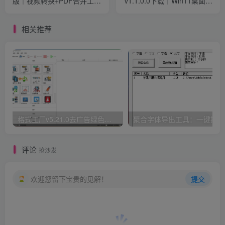
版｜视频转换+PDF合并工具
v1.1.0.0下载｜Win11桌面整
下载
理神器｜自动分类文件工具
相关推荐
格式工厂v5.21.0去广告绿色版｜视频转换+PDF合并工具下载
聚
评论
抢沙发
欢迎您留下宝贵的见解！
提交