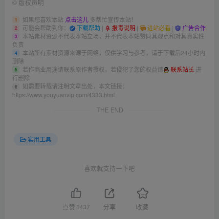
©
版权声明
如果您喜欢本站
点击这儿
多帮忙宣传本站！
1
可能会帮助到你：
下载帮助
|
报毒说明
|
进站必看
|
广告合作
2
本站素材资源不代表本站立场，并不代表本站赞同其观点和对其真实性
3
负责
本站所有素材资源来源于网络，仅供学习与参考，请于下载后24小时内
4
删除
若作商业用途请联系原作者授权，若侵犯了您的权益请
联系站长
进
5
行删除
如需要转载请注明文章出处，本文链接：
6
https://www.youyuanvip.com/4333.html
THE END
实用工具
喜欢就支持一下吧
点赞
1437
分享
收藏