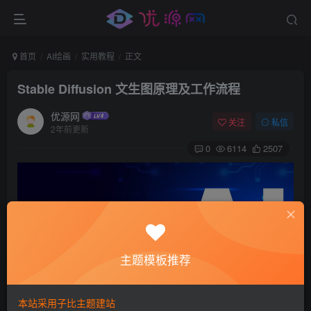
首页
AI绘画
实用教程
正文
Stable Diffusion 文生图原理及工作流程
优源网
关注
私信
2年前更新
0
6114
2507
主题模板推荐
本站采用子比主题建站