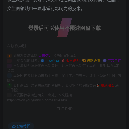
文生图领域中一项非常有影响力的技术。
登录后可以使用不限速网盘下载
©
版权声明
如果您喜欢本站
点击这儿
多帮忙宣传本站！
1
可能会帮助到你：
下载帮助
|
报毒说明
|
进站必看
|
广告合作
2
本站素材资源不代表本站立场，并不代表本站赞同其观点和对其真实性
3
负责
本站所有素材资源来源于网络，仅供学习与参考，请于下载后24小时内
4
删除
若作商业用途请联系原作者授权，若侵犯了您的权益请
联系站长
进
5
行删除
如需要转载请注明文章出处，本文链接：
6
https://www.youyuanvip.com/2014.html
THE END
实用教程