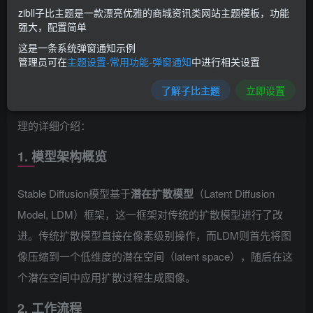
zibll子比主题是一款漂亮优雅的商城资讯类网站主题模板，功能
Stable Diffusion 是一种先进的文生图（text-to-image）技
强大，配置简单
术，它能够根据用户提供的文本描述自动生成相应的图像。
这是一条系统弹窗通知示例
管理员可在
主题设置-常用功能-弹窗通知
中进行相关设置
这项技术是由CompVis、Stability AI和LAION等公司合作研
发的，并且它的模型及代码都是开源的，使用了大量开源数
了解子比主题
立即设置
据集如LAION-5B进行训练。以下是Stable Diffusion文生图原
理的详细介绍：
1. 模型架构概览
Stable Diffusion模型基于
潜在扩散模型
（Latent Diffusion
Model, LDM）框架，这一框架对传统的扩散模型进行了改
进。传统扩散模型直接在像素级别操作，而LDM则首先将图
像压缩到一个低维度的潜在空间（latent space），随后在这
个潜在空间中应用扩散过程生成图像。
2. 工作流程