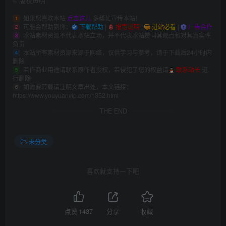
©
版权声明
如果您喜欢本站
点击这儿
多帮忙宣传本站！
1
可能会帮助到你：
下载帮助
|
报毒说明
|
进站必看
|
广告合作
2
本站素材资源不代表本站立场，并不代表本站赞同其观点和对其真实性
3
负责
本站所有素材资源来源于网络，仅供学习与参考，请于下载后24小时内
4
删除
若作商业用途请联系原作者授权，若侵犯了您的权益请
联系站长
进
5
行删除
如需要转载请注明文章出处，本文链接：
6
https://www.youyuanvip.com/1352.html
THE END
未分类
喜欢就支持一下吧
点赞
1437
分享
收藏