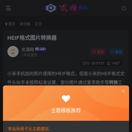
首页
未分类
正文
HEIF格式图片转换器
优源网
关注
私信
2年前更新
0
6151
1437
小米手机拍的照片使用的HEIF格式，但是小米的HEIF格式文
件头似乎未按照标准设置，部分图片通过爱思助手等
转换
工
具转换后无法打开，使用小米自带的转换会丢失EXIF数据
发现.NET有个好用的类库MagickImage，因此写了一个转换
工具，转换后不丢失EXIF数据，压缩质量可调，默认75%，
主题模板推荐
质量越高文件越大
支持拖动HEIC/HEIF后缀的文件到列表中，也支持点击按钮
本站采用子比主题建站