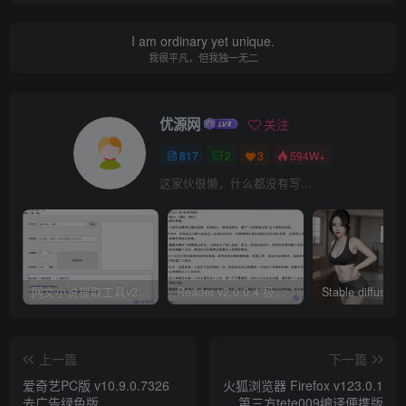
I am ordinary yet unique.
我很平凡，但我独一无二
优源网
关注
817
2
3
594W+
这家伙很懒，什么都没有写...
网文小说提取工具v2.10.02 可以自动下载小说 从此不再花钱看小说
Reader v2.0.0.4 极简小说阅读器支持导入在线及离线书源
上一篇
下一篇
爱奇艺PC版 v10.9.0.7326
火狐浏览器 Firefox v123.0.1
去广告绿色版
第三方tete009编译便携版