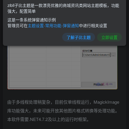
添加，转换速度取决于CPU及运行内存大小，考虑到当前少
zibll子比主题是一款漂亮优雅的商城资讯类网站主题模板，功能
强大，配置简单
有32位设备，若有性能一般也较差，因此只提供64位版本、
这是一条系统弹窗通知示例
管理员可在
主题设置-常用功能-弹窗通知
中进行相关设置
了解子比主题
立即设置
由于多线程处理稍复杂，目前仅单线程运行，MagickImage
库功能强大，未来可能开放其他图片格式转换等处理功能。
本软件需要.NET4.7.2及以上的运行时框架。