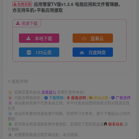
应用管家TV版v1.2.6 电视应用和文件管理器，
免费资源
亦支持车机+平板应用提取
资源下载
本地下载
蓝奏云
123云盘
百度网盘
©
版权声明
如果您喜欢本站
点击这儿
多帮忙宣传本站！
1
可能会帮助到你：
下载帮助
|
报毒说明
|
进站必看
|
广告合作
2
本站素材资源不代表本站立场，并不代表本站赞同其观点和对其真实性
3
负责
本站所有素材资源来源于网络，仅供学习与参考，请于下载后24小时内
4
删除
若作商业用途请联系原作者授权，若侵犯了您的权益请
联系站长
进
5
行删除
如需要转载请注明文章出处，本文链接：
6