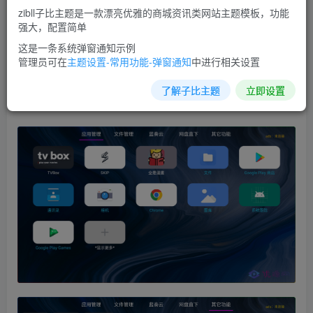
些情况加起来可谓是费劲难弄。而这款就良心多了，简洁无
zibll子比主题是一款漂亮优雅的商城资讯类网站主题模板，功能
广告无限制，也可调用网盘链接安装应用，既方便又实在。
强大，配置简单
基本上兼容大多数电视（机顶盒）、车机及平板等系统设
这是一条系统弹窗通知示例
管理员可在
主题设置-常用功能-弹窗通知
中进行相关设置
备。
了解子比主题
立即设置
软件截图