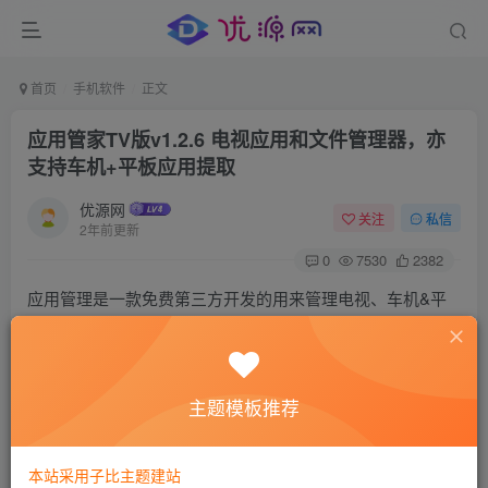
首页
手机软件
正文
应用管家TV版v1.2.6 电视应用和文件管理器，亦
支持车机+平板应用提取
优源网
关注
私信
2年前更新
0
7530
2382
应用管理是一款免费第三方开发的用来管理电视、车机&平
板应用、文件的实用工具，同时还能提取电视应用，可实现
传送应用到电视进行安装。众所周知，某些电视对应系统自
带的文件管理器要么功能界面过于简陋要么系统过新难以查
主题模板推荐
找所在位置，又或者第三方如d贝这种参杂广告的，甚至车机
系统难以安装app的，再加上品牌厂商纷纷搞独立生态，这
本站采用子比主题建站