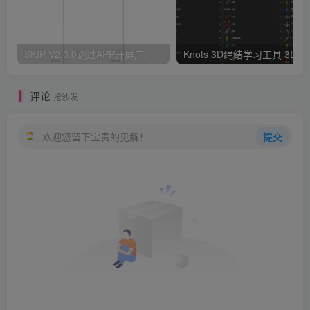
SKIP V2.0.0跳过APP开屏广告软件（李跳跳同款）
Knots 3
评论
抢沙发
欢迎您留下宝贵的见解！
提交