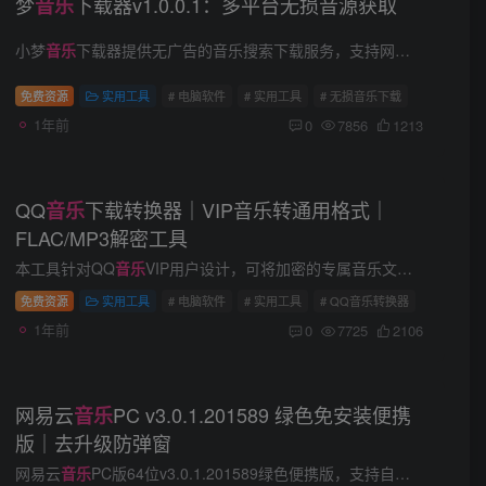
梦
下载器v1.0.0.1：多平台无损音源获取
音乐
小梦
音乐
下载器提供无广告的音乐搜索下载服务，支持网易云、QQ音乐、Spotify等主流平台音源解析，可实现320kbps高品质MP3/FLAC格式下载。无论是热门榜单歌曲或独立音乐人作品，均能快速获取纯净...
免费资源
实用工具
# 电脑软件
# 实用工具
# 无损音乐下载
1年前
0
7856
1213
QQ
下载转换器｜VIP音乐转通用格式｜
音乐
FLAC/MP3解密工具
本工具针对QQ
音乐
VIP用户设计，可将加密的专属音乐文件（如.qmc0/.mflac）转换为通用FLAC/MP3格式，解决车载U盘播放、视频剪辑素材提取等需求。​需账户本身具备VIP权限，不支持破解付费内容，...
音乐
库整理
免费资源
实用工具
# 电脑软件
# 实用工具
# QQ音乐转换器
1年前
0
7725
2106
网易云
PC v3.0.1.201589 绿色免安装便携
音乐
版｜去升级防弹窗
网易云
音乐
PC版64位v3.0.1.201589绿色便携版，支持自定义壁纸与动效播放页，数据强制保存至程序目录。本文提供纯净下载、功能说明、资源占用对比及缺失功能提示，已切断强制升级并删除冗余组件...