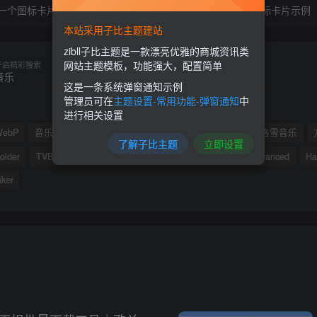
一个图标卡片示例
这是一个图标卡片示例
本站采用子比主题建站
zibll子比主题是一款漂亮优雅的商城资讯类
网站主题模板，功能强大，配置简单
开启精彩搜索
这是一条系统弹窗通知示例
管理员可在
主题设置-常用功能-弹窗通知
中
进行相关设置
WebP
音乐
PDF转换
方格
平替
图床
魔音
洛雪音乐
了解子比主题
立即设置
older
TVBOX
ShareX
Tvbox
tvbox
zTasker
Advanced
Ha
ker