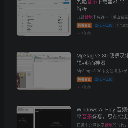
九酷
下载器v1.
音乐
解析
九酷
音乐
下载器v1.1是由吾爱破解论坛推荐的专业级无损音乐下载工具，支持全网九酷音乐歌单
免费资源
实用工具
# 电脑
1年前
Mp3tag v3.30 便携
辑+封面神器
免费资源
实用工具
1年前
Windows AirPlay 
享
盛宴，尽在指尖
音乐
在这个充满数字
音乐
的时代，找到一款既美观又实用的音频播放器显得尤为重