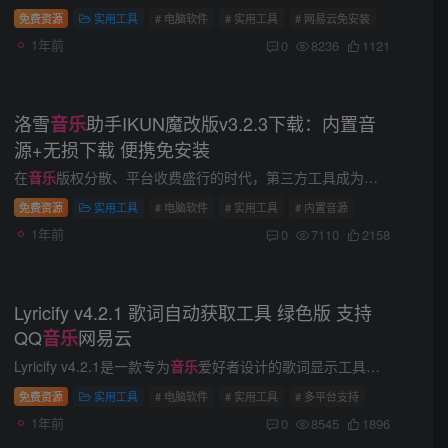
免费资源
实用工具
# 电脑软件
# 实用工具
# 网易云免安装
1年前
0
8236
1121
洛雪
助手IKUN魔改版v3.2.3下载：内置音
音乐
源+无损下载 便携免安装​
在
音乐
版权分散、平台收费盛行的时代，第三方工具成为听歌自由的关键。基于开源洛雪音乐开发的IKUN魔改版v3.2.3，突破原版功能限制，内置音源并支持无损下载，彻底解决用户听歌难题。 ​一、核...
免费资源
实用工具
# 电脑软件
# 实用工具
# 内置音源
1年前
0
7110
2158
Lyricify v4.2.1 歌词自动获取工具 绿色版 支持
QQ
网易云
音乐
Lyricify v4.2.1是一款专为
音乐
爱好者设计的歌词显示工具，支持Spotify、QQ音乐、网易云音乐等主流平台，提供滚动歌词同步、本地歌词导入、歌词翻译及图片导出功能。软件绿色免安装，适配Window...
免费资源
实用工具
# 电脑软件
# 实用工具
# 多平台支持
1年前
0
8545
1896