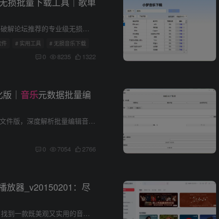
1：无损批量下载工具｜歌单
/排行榜一键批量解析。通过逆向技术突破平台加密限制，实现FLAC/MP3双格式高速下载，提供智能任务管理...
软件
# 实用工具
# 无损音乐下载
0
8235
1322
汉化版｜
元数据批量编
音乐
Mp3tag v3.30中文便携版+单文件版，深度解析批量编辑音频标签、批量添加修改专辑封面、多平台数据库匹配等核心功能，支持20+音频格式的元数据管理，提升
0
7054
2766
音频播放器_v20150201：尽
要。Windows AirPlay 音频播放器_v20150201，就是这样一款能够满足您所有音乐需求的播放器。 一、软件简介 Windows AirP...