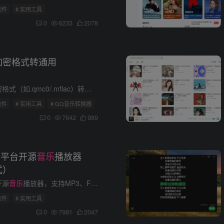
软件
# 实用工具
0
6233
2078
P加密格式转通用
c）转换为FLAC/MP3等通用音频格式，解决车载播放、视频剪辑等场景的兼容性问题。需账户具备VIP权限，绿色软件免安装，开放源代码保障安全。 一...
软件
# 实用工具
# QQ音乐转换器
0
7642
989
1：跨平台开源
播放器
音乐
​​
开源
音乐
播放器，支持MP3、FLAC、AAC等音频格式，提供音乐库管理、在线服务集成、歌词显示及插件扩展功能，适用于Windows、Linux和macOS系统，满足音乐爱好者对播放...
软件
# 实用工具
0
7981
2047