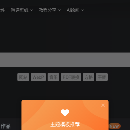
软件
精选壁纸
教程分享
AI绘画
网站
WebP
音乐
PDF转换
方格
平替
主题模板推荐
创作品
灵感来源
NEW