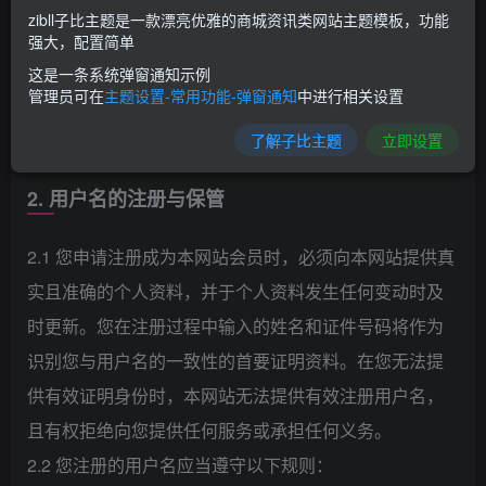
zibll子比主题是一款漂亮优雅的商城资讯类网站主题模板，功能
强大，配置简单
1.1 用户名：指您通过注册用以登录本网站会员服务区的
这是一条系统弹窗通知示例
符号，亦称为“账号”。
管理员可在
主题设置-常用功能-弹窗通知
中进行相关设置
1.2 网络服务：指依照相关法律法规的规定通过互联网向
了解子比主题
立即设置
您提供的服务。
2. 用户名的注册与保管
2.1 您申请注册成为本网站会员时，必须向本网站提供真
实且准确的个人资料，并于个人资料发生任何变动时及
时更新。您在注册过程中输入的姓名和证件号码将作为
识别您与用户名的一致性的首要证明资料。在您无法提
供有效证明身份时，本网站无法提供有效注册用户名，
且有权拒绝向您提供任何服务或承担任何义务。
2.2 您注册的用户名应当遵守以下规则：