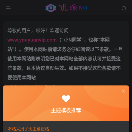
尊敬的用户，您好！欢迎访问
www.youyuanvip.com
（“小N同学”，也称“本网
站”）。使用本网站前请您务必仔细阅读以下条款。一旦
使用本网站则表明您已对本网站全部内容认可并接受这
些条款，且本协议自动生效。如果不接受这些条款请不
要使用本网站
（1）本网站的法律公告；
（2）本网站的隐私条款；
（3）本协议项下的全部条款并按照页面上的提示完成全
主题模板推荐
部的注意程序。
1. 定义
本站采用子比主题建站