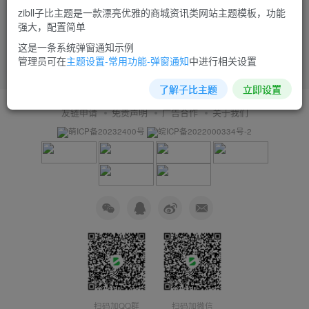
zibll子比主题是一款漂亮优雅的商城资讯类网站主题模板，功能
我搜启动 v1.0.1：高效桌面图标管理工
强大，配置简单
具
这是一条系统弹窗通知示例
免费资源
实用工具
管理员可在
主题设置-常用功能-弹窗通知
中进行相关设置
1年前
5782
了解子比主题
立即设置
友链申请
免责声明
广告合作
关于我们
萌ICP备20232400号
皖ICP备2022000334号-2
扫码加QQ群
扫码加微信