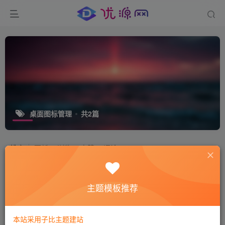
桌面图标管理
共2篇
排序
更新
浏览
点赞
评论
DesktopOK V11.92｜桌面图标布局管
理器
主题模板推荐
免费资源
实用工具
1年前
6032
本站采用子比主题建站