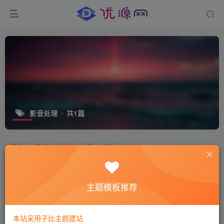
影音处理
共1篇
排序
更新
浏览
点赞
评论
格式工厂(FormatFactory) v5.16.0 去广
告绿色版
主题模板推荐
免费资源
图像处理
媒体影音
2年前
6808
本站采用子比主题建站