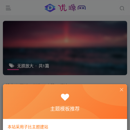
无损放大
共1篇
排序
更新
浏览
点赞
评论
图片放大画质增强工具 SuperImage
1.4.0beta03 windows x64 绿色版
主题模板推荐
免费资源
图像处理
2年前
258
本站采用子比主题建站