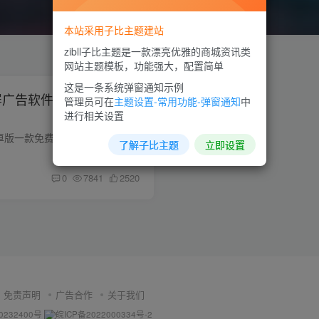
本站采用子比主题建站
zibll子比主题是一款漂亮优雅的商城资讯类
网站主题模板，功能强大，配置简单
这是一条系统弹窗通知示例
PP开屏广告软件（李跳跳同
管理员可在
主题设置-常用功能-弹窗通知
中
进行相关设置
SKIP(自动跳过开屏广告)软件安卓版一款免费、开源的Android应用，通过无障碍服务，帮助用户快速跳过APP启动广告，改善使用体验。它不需注册，零广告干扰，源代码公开透明。安装简便，只需开启权...
了解子比主题
立即设置
0
7841
2520
免责声明
广告合作
关于我们
0232400号
皖ICP备2022000334号-2