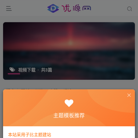
视频下载
共3篇
排序
更新
浏览
点赞
评论
哔哩下载姬DownKyi，bilibili哔哩哔哩
视频批量下载器
主题模板推荐
免费资源
实用工具
2年前
7126
本站采用子比主题建站