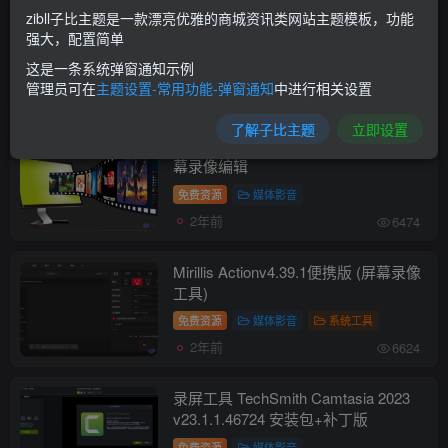
zibll子比主题是一款漂亮优雅的商城资讯类网站主题模板，功能
ApowerREC v1.6.8.21 傲软录屏中文破
强大，配置简单
解版
这是一条系统弹窗通知示例
免费资源
媒体影音
管理员可在
主题设置-常用功能-弹窗通知
中进行相关设置
2年前
7634
了解子比主题
立即设置
ZD Soft Screen Recorder 11.7.1.0 屏
幕录像编辑
免费资源
媒体影音
2年前
6474
Mirillis Actionv4.39.1便携版 (屏幕录像
工具)
免费资源
媒体影音
系统工具
2年前
6624
录屏工具 TechSmith Camtasia 2023
v23.1.1.46724 安装包+补丁版
免费资源
媒体影音