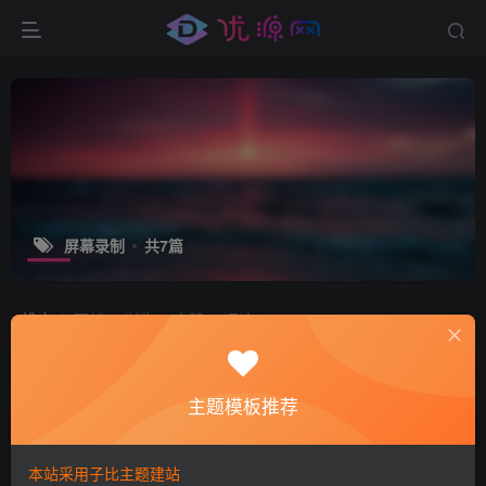
屏幕录制
共7篇
排序
更新
浏览
点赞
评论
暗神Mirillis Action! v4.38.2 屏幕录制软
件完整绿色便携版
主题模板推荐
免费资源
媒体影音
实用工具
2年前
6386
本站采用子比主题建站