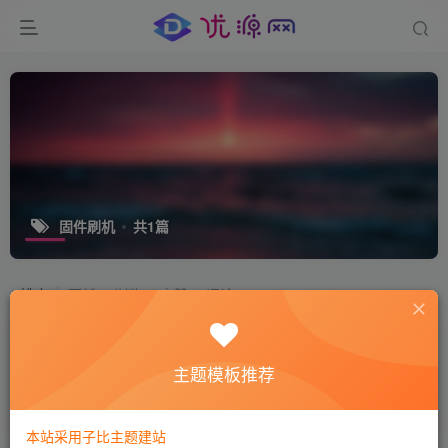
固件刷机
共1篇
排序
更新
浏览
点赞
评论
开心电视助手7.0：安卓设备远程管理
主题模板推荐
免费资源
实用工具
1年前
6939
本站采用子比主题建站