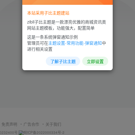
本站采用子比主题建站
zibll子比主题是一款漂亮优雅的商城资讯类
网站主题模板，功能强大，配置简单
这是一条系统弹窗通知示例
环境异常！请重新获取下载链接
管理员可在
主题设置-常用功能-弹窗通知
中
进行相关设置
了解子比主题
立即设置
免责声明
广告合作
关于我们
0232400号
皖ICP备2022000334号-2